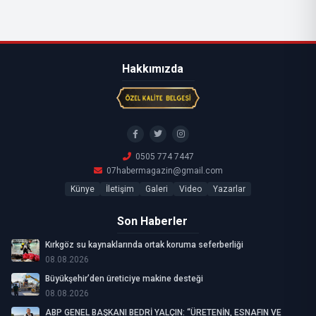
Hakkımızda
0505 774 7447
07habermagazin@gmail.com
Künye
İletişim
Galeri
Video
Yazarlar
Son Haberler
Kırkgöz su kaynaklarında ortak koruma seferberliği
08.08.2026
Büyükşehir’den üreticiye makine desteği
08.08.2026
ABP GENEL BAŞKANI BEDRİ YALÇIN: “ÜRETENİN, ESNAFIN VE