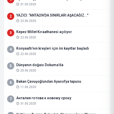
31.05.2020
YAZICI: "ANTALYA'DA SINIRLARI AŞACAĞIZ..."
2
22.06.2020
Kepez Millet Kıraathanesi açılıyor
3
22.06.2020
Konyaaltı’nın kreşleri için ön kayıtlar başladı
4
22.06.2020
Dünyanın doğası Dokuma’da
5
25.06.2020
Bakan Çavuşoğlundan Ayasofya tapusu
6
11.06.2020
Анталия готова к новому сроку
7
31.05.2020