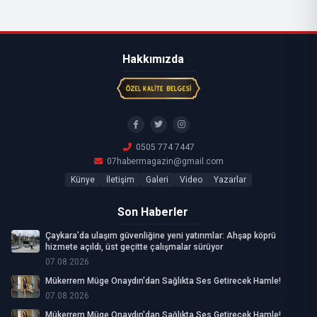
Hakkımızda
0505 774 7447
07habermagazin@gmail.com
Künye
İletişim
Galeri
Video
Yazarlar
Son Haberler
Çaykara’da ulaşım güvenliğine yeni yatırımlar: Ahşap köprü
hizmete açıldı, üst geçitte çalışmalar sürüyor
07.08.2026
Mükerrem Müge Onaydın'dan Sağlıkta Ses Getirecek Hamle!
07.08.2026
Mükerrem Müge Onaydın'dan Sağlıkta Ses Getirecek Hamle!