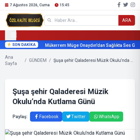
7 Ağustos 2026, Cuma
15:45
ARA
SON DAKİKA
Mükerrem Müge Onaydın'dan Sağlıkta Ses Getir
Ana
/
GÜNDEM
/
Şuşa şehir Qaladeresi Müzik Okulu’nda Kutlama Günü
Sayfa
Şuşa şehir Qaladeresi Müzik
Okulu’nda Kutlama Günü
Paylaş:
Facebook
Twitter
WhatsApp