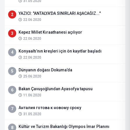
31.05.2020
YAZICI: "ANTALYA'DA SINIRLARI AŞACAĞIZ..."
2
22.06.2020
Kepez Millet Kıraathanesi açılıyor
3
22.06.2020
Konyaaltı’nın kreşleri için ön kayıtlar başladı
4
22.06.2020
Dünyanın doğası Dokuma’da
5
25.06.2020
Bakan Çavuşoğlundan Ayasofya tapusu
6
11.06.2020
Анталия готова к новому сроку
7
31.05.2020
Kültür ve Turizm Bakanlığı Olympos İmar Planını
8