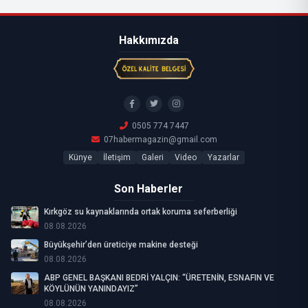
Hakkımızda
0505 774 7447
07habermagazin@gmail.com
Künye
İletişim
Galeri
Video
Yazarlar
Son Haberler
Kırkgöz su kaynaklarında ortak koruma seferberliği
08.08.2026
Büyükşehir’den üreticiye makine desteği
08.08.2026
ABP GENEL BAŞKANI BEDRİ YALÇIN: “ÜRETENİN, ESNAFIN VE
KÖYLÜNÜN YANINDAYIZ”
08.08.2026