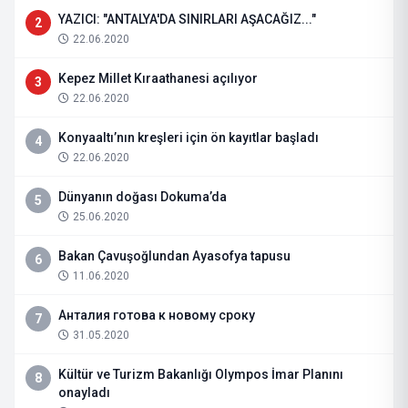
YAZICI: "ANTALYA'DA SINIRLARI AŞACAĞIZ..."
2
22.06.2020
Kepez Millet Kıraathanesi açılıyor
3
22.06.2020
Konyaaltı’nın kreşleri için ön kayıtlar başladı
4
22.06.2020
Dünyanın doğası Dokuma’da
5
25.06.2020
Bakan Çavuşoğlundan Ayasofya tapusu
6
11.06.2020
Анталия готова к новому сроку
7
31.05.2020
Kültür ve Turizm Bakanlığı Olympos İmar Planını
8
onayladı