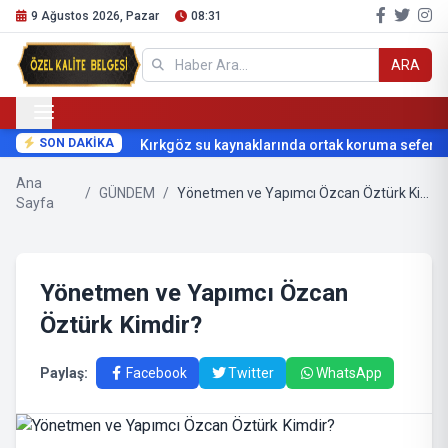
9 Ağustos 2026, Pazar
08:31
ARA
SON DAKİKA
Kırkgöz su kaynaklarında ortak koruma seferberli
Ana
/
GÜNDEM
/
Yönetmen ve Yapımcı Özcan Öztürk Kimdir?
Sayfa
Yönetmen ve Yapımcı Özcan
Öztürk Kimdir?
Paylaş:
Facebook
Twitter
WhatsApp