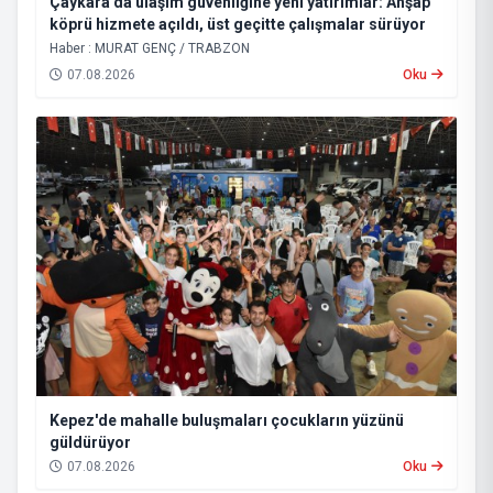
Çaykara’da ulaşım güvenliğine yeni yatırımlar: Ahşap
köprü hizmete açıldı, üst geçitte çalışmalar sürüyor
Haber : MURAT GENÇ / TRABZON
07.08.2026
Oku
Kepez'de mahalle buluşmaları çocukların yüzünü
güldürüyor
07.08.2026
Oku