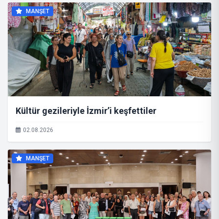
MANŞET
Kültür gezileriyle İzmir’i keşfettiler
02.08.2026
MANŞET