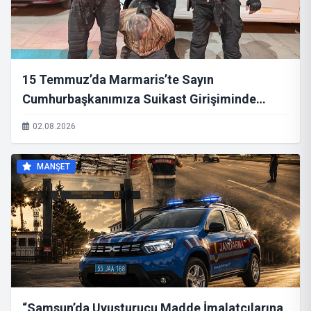
15 Temmuz’da Marmaris’te Sayın
Cumhurbaşkanımıza Suikast Girişiminde
Bulunan, Kırmızı Bültenle Aranan FETÖ
02.08.2026
Mensubu B.K. Yakalandı
MANŞET
“Samsun’da Uyuşturucu Madde İmalatçılarına