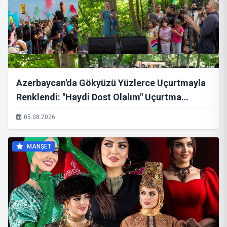
Azerbaycan'da Gökyüzü Yüzlerce Uçurtmayla
Renklendi: "Haydi Dost Olalım" Uçurtma
Festivali Büyük İlgi Gördü
05.08.2026
MANŞET