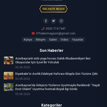
0505 774 7447
07habermagazin@gmail.com
Künye
İletişim
Galeri
Video
Yazarlar
Son Haberler
Azerbaycanlı ünlü yoga hocası Sahib Khudaverdiyev'den
Okuyucular İçin İçsel Bir Yolculuk
05.08.2026
Diyarbakır'ın Asırlık Edebiyat Hafızası Kitapla Gün Yüzüne Çıktı
05.08.2026
Azerbaycan'da Gökyüzü Yüzlerce Uçurtmayla Renklendi: "Haydi
Dost Olalım" Uçurtma Festivali Büyük İlgi Gördü
05.08.2026
Kategoriler