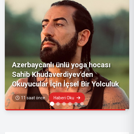
Diyarbakır'ın Asırlık Edebiyat
Hafızası Kitapla Gün Yüzüne Çıktı
12 saat önce
Haberi Oku