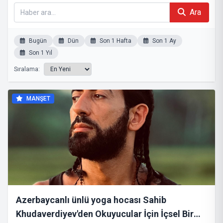
Ara
Bugün
Dün
Son 1 Hafta
Son 1 Ay
Son 1 Yıl
Sıralama:
MANŞET
Azerbaycanlı ünlü yoga hocası Sahib
Khudaverdiyev'den Okuyucular İçin İçsel Bir