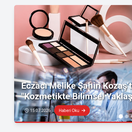
Eczacı Melike Şahin Kozaş’t
"Kozmetikte Bilimsel Yaklaş
15.07.2026
Haberi Oku