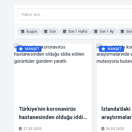
Bugün
Dün
Son 1 Hafta
Son 1 Ay
Son 
MANŞET
MANŞET
Türkiye'nin koronavirüs
İzlanda'daki
hastanesinden olduğu iddia
araştırmalar
edilen görüntüler gündem
mutasyonu 
27.03.2020
26.03.2020