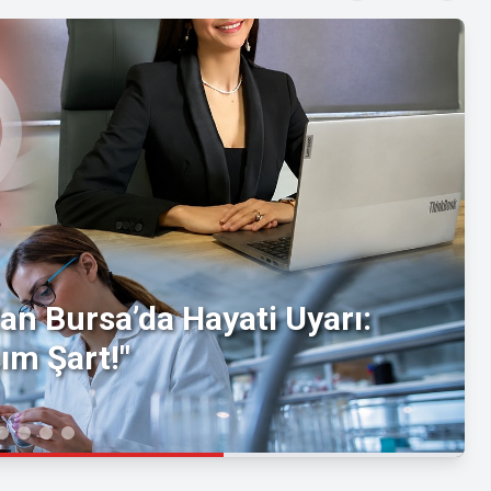
an Bursa’da Hayati Uyarı:
ım Şart!"