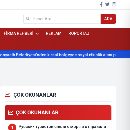
ARA
FİRMA REHBERİ
REKLAM
RÖPORTAJ
Belediyesi'nden kırsal bölgeye sosyal etkinlik alanı projesi
Ko
ÇOK OKUNANLAR
ÇOK OKUNANLAR
Русских туристов сняли с моря и отправили
1