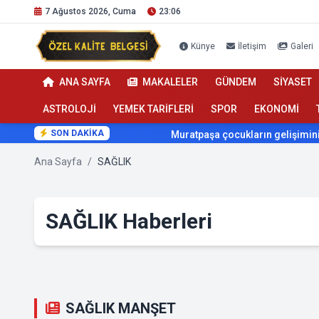
7 Ağustos 2026, Cuma
23:06
Künye
İletişim
Galeri
ANA SAYFA
MAKALELER
GÜNDEM
SİYASET
ASTROLOJİ
YEMEK TARİFLERİ
SPOR
EKONOMİ
SON DAKİKA
Muratpaşa çocukların gelişimini cimnasti
Ana Sayfa
/
SAĞLIK
SAĞLIK Haberleri
SAĞLIK MANŞET