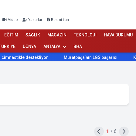
Video
Yazarlar
Resmi İlan
EĞİTİM
SAĞLIK
MAGAZİN
TEKNOLOJİ
HAVA DURUMU
TÜRKİYE
DÜNYA
ANTALYA
BHA
kle destekliyor
Muratpaşa’nın LGS başarısı
Konyaaltı 
1
/
6