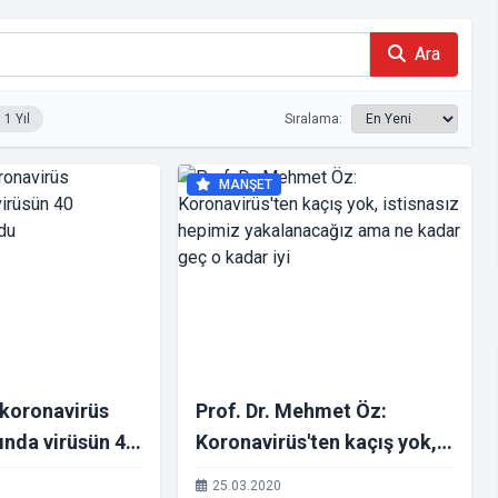
Ara
1 Yıl
Sıralama:
MANŞET
 koronavirüs
Prof. Dr. Mehmet Öz:
ında virüsün 40
Koronavirüs'ten kaçış yok,
bulundu
istisnasız hepimiz
25.03.2020