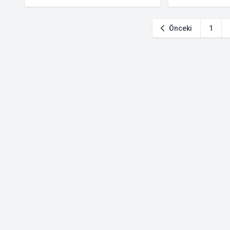
yarattı
Önceki
1