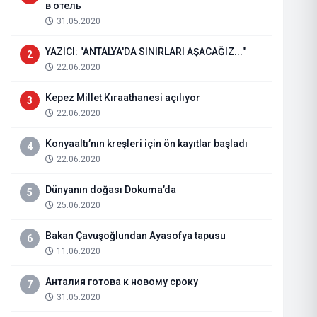
в отель
31.05.2020
YAZICI: "ANTALYA'DA SINIRLARI AŞACAĞIZ..."
2
22.06.2020
Kepez Millet Kıraathanesi açılıyor
3
22.06.2020
Konyaaltı’nın kreşleri için ön kayıtlar başladı
4
22.06.2020
Dünyanın doğası Dokuma’da
5
Sağlık Bakanlığı'ndan "hantavirüs
25.06.2020
açıklama
Bakan Çavuşoğlundan Ayasofya tapusu
6
11.06.2020
08.05.2026
Haberi Oku
Анталия готова к новому сроку
7
31.05.2020