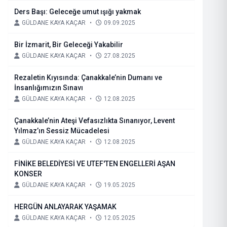
Ders Başı: Geleceğe umut ışığı yakmak
GÜLDANE KAYA KAÇAR
•
09.09.2025
Bir İzmarit, Bir Geleceği Yakabilir
GÜLDANE KAYA KAÇAR
•
27.08.2025
Rezaletin Kıyısında: Çanakkale’nin Dumanı ve
İnsanlığımızın Sınavı
GÜLDANE KAYA KAÇAR
•
12.08.2025
Çanakkale’nin Ateşi Vefasızlıkta Sınanıyor, Levent
Yılmaz’ın Sessiz Mücadelesi
GÜLDANE KAYA KAÇAR
•
12.08.2025
FİNİKE BELEDİYESİ VE UTEF'TEN ENGELLERİ AŞAN
KONSER
GÜLDANE KAYA KAÇAR
•
19.05.2025
HERGÜN ANLAYARAK YAŞAMAK
GÜLDANE KAYA KAÇAR
•
12.05.2025