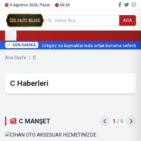
9 Ağustos 2026, Pazar
00:26
ARA
SON DAKİKA
Kırkgöz su kaynaklarında ortak koruma seferberliğ
Ana Sayfa
/
C
C Haberleri
C MANŞET
2
/
6