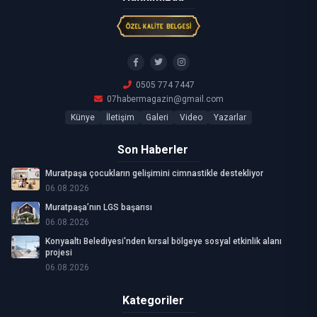
0505 774 7447
07habermagazin@gmail.com
Künye
İletişim
Galeri
Video
Yazarlar
Son Haberler
Muratpaşa çocukların gelişimini cimnastikle destekliyor
06.08.2026
Muratpaşa’nın LGS başarısı
06.08.2026
Konyaaltı Belediyesi'nden kırsal bölgeye sosyal etkinlik alanı
projesi
06.08.2026
Kategoriler