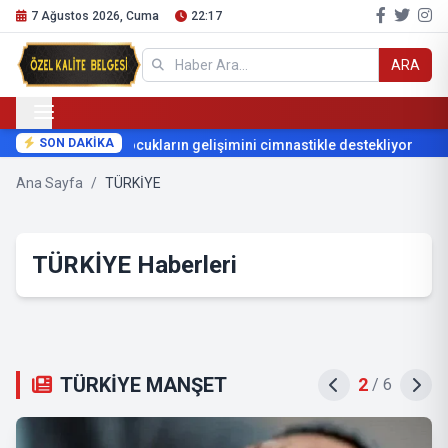
7 Ağustos 2026, Cuma
22:17
ARA
SON DAKİKA
Muratpaşa çocukların gelişimini cimnastikle destekliyor
Ana Sayfa
/
TÜRKİYE
TÜRKİYE Haberleri
TÜRKİYE MANŞET
2
/
6