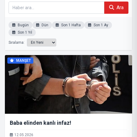
Ara
Bugün
Dün
Son 1 Hafta
Son 1 Ay
Son 1 Yıl
Sıralama:
MANŞET
Baba elinden kanlı infaz!
12.05.2026