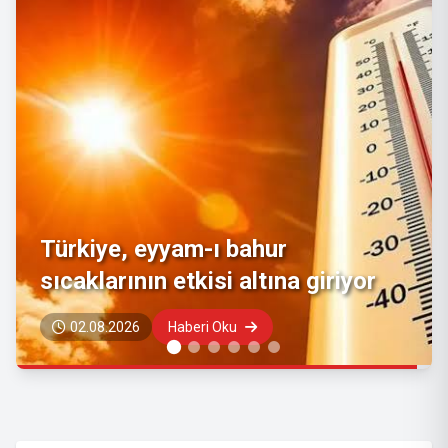
Tarım ve Orman Bakanı İbrahim
Yumaklı'dan "rüzgar ve fırtına"
uyarısı
29.07.2026
Haberi Oku