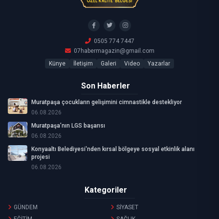
0505 774 7447
07habermagazin@gmail.com
Künye
İletişim
Galeri
Video
Yazarlar
Son Haberler
Muratpaşa çocukların gelişimini cimnastikle destekliyor
06.08.2026
Muratpaşa’nın LGS başarısı
06.08.2026
Konyaaltı Belediyesi'nden kırsal bölgeye sosyal etkinlik alanı
projesi
06.08.2026
Kategoriler
GÜNDEM
SİYASET