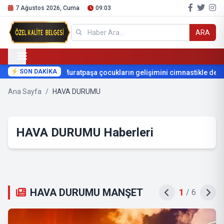
7 Ağustos 2026, Cuma
09:03
ARA
SON DAKİKA
Muratpaşa çocukların gelişimini cimnastikle destek
Ana Sayfa
/
HAVA DURUMU
HAVA DURUMU Haberleri
HAVA DURUMU MANŞET
2
/
6