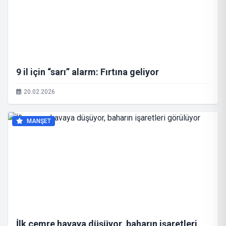
9 il için “sarı” alarm: Fırtına geliyor
20.02.2026
MANŞET
İlk cemre havaya düşüyor, baharın işaretleri