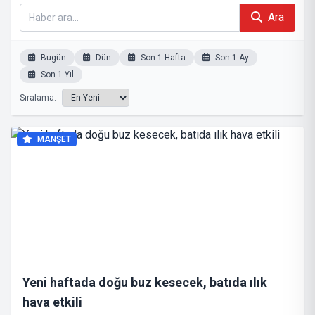
Ara
Bugün
Dün
Son 1 Hafta
Son 1 Ay
Son 1 Yıl
Sıralama:
MANŞET
Yeni haftada doğu buz kesecek, batıda ılık
hava etkili