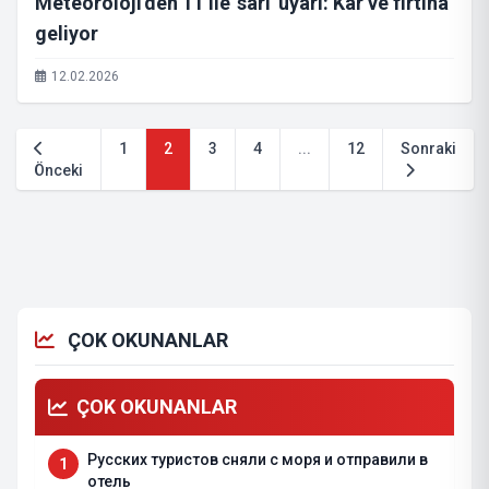
Meteoroloji'den 11 ile 'sarı' uyarı: Kar ve fırtına
geliyor
12.02.2026
1
2
3
4
...
12
Sonraki
Önceki
ÇOK OKUNANLAR
ÇOK OKUNANLAR
Русских туристов сняли с моря и отправили в
1
отель