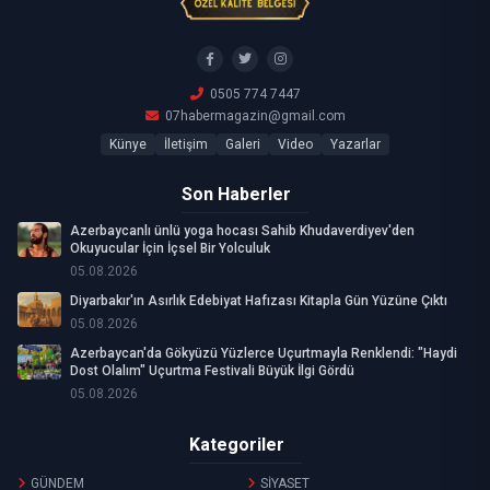
0505 774 7447
07habermagazin@gmail.com
Künye
İletişim
Galeri
Video
Yazarlar
Son Haberler
Azerbaycanlı ünlü yoga hocası Sahib Khudaverdiyev'den
Okuyucular İçin İçsel Bir Yolculuk
05.08.2026
Diyarbakır'ın Asırlık Edebiyat Hafızası Kitapla Gün Yüzüne Çıktı
05.08.2026
Azerbaycan'da Gökyüzü Yüzlerce Uçurtmayla Renklendi: "Haydi
Dost Olalım" Uçurtma Festivali Büyük İlgi Gördü
05.08.2026
Kategoriler
GÜNDEM
SİYASET