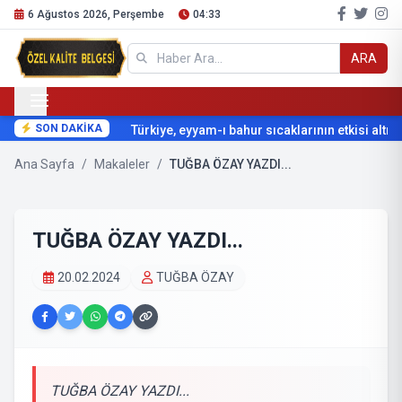
6 Ağustos 2026, Perşembe
04:33
ARA
SON DAKİKA
Türkiye, eyyam-ı bahur sıcaklarının etkisi altına 
Ana Sayfa
/
Makaleler
/
TUĞBA ÖZAY YAZDI...
TUĞBA ÖZAY YAZDI...
20.02.2024
TUĞBA ÖZAY
TUĞBA ÖZAY YAZDI...