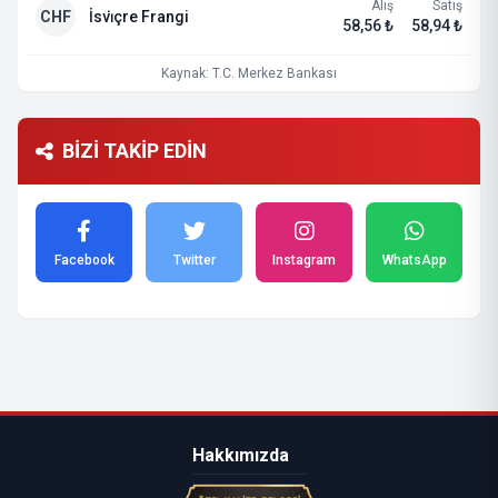
Alış
Satış
CHF
İsvi̇çre Frangi
58,56 ₺
58,94 ₺
Kaynak: T.C. Merkez Bankası
BİZİ TAKİP EDİN
Facebook
Twitter
Instagram
WhatsApp
Hakkımızda