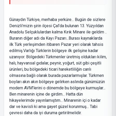
Günaydın Türkiye, merhaba yerküre... Bugün de sizlere
Denizli’mizin şirin ilçesi Çal’da bulunan 13. Yüzyıldan
Anadolu Selçuklulardan kalma Kırık Minare ile geldim ..
Buranın diğer adı da Kayı Pazarı...Burası kaynaklarda
ilk Türk yerleşimden itibaren Pazar yeri olarak tahsis
edilmiş.Varlığı Türklerin bölgeye ilk gelişine kadar
uzanıyor. Bölgedeki Türkmenler üretmiş oldukları kilim,
halı, hayvansal gıdalar, peynir, yoğurt, süt gibi çeşitli
ürünleri, bu bölgedeki ticari hareketliliğin canlı
olmasına bağlı olarak burada pazarlarmışlar. Türkmen
boyları akın akın bölgeye gelirken aslında günümüzün
modern AVM’lerini o dönemde bu bölgeye kurmuşlar...
Ben minarenin içine de girdim... Hatta dün
hikayelerimde yayınlamıştım... Minarenin içi o kadar
dar ve kavisli ki ama gayet güzel korunmuş... Tabi
çevresi daha da iyi duruma getirilmelidir.