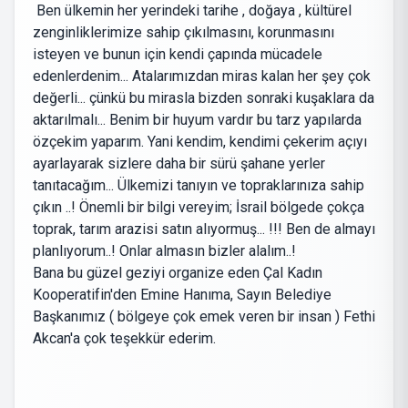
Ben ülkemin her yerindeki tarihe , doğaya , kültürel
zenginliklerimize sahip çıkılmasını, korunmasını
isteyen ve bunun için kendi çapında mücadele
edenlerdenim... Atalarımızdan miras kalan her şey çok
değerli... çünkü bu mirasla bizden sonraki kuşaklara da
aktarılmalı... Benim bir huyum vardır bu tarz yapılarda
özçekim yaparım. Yani kendim, kendimi çekerim açıyı
ayarlayarak sizlere daha bir sürü şahane yerler
tanıtacağım... Ülkemizi tanıyın ve topraklarınıza sahip
çıkın ..! Önemli bir bilgi vereyim; İsrail bölgede çokça
toprak, tarım arazisi satın alıyormuş... !!! Ben de almayı
planlıyorum..! Onlar almasın bizler alalım..!
Bana bu güzel geziyi organize eden Çal Kadın
Kooperatifin'den Emine Hanıma, Sayın Belediye
Başkanımız ( bölgeye çok emek veren bir insan ) Fethi
Akcan'a çok teşekkür ederim.