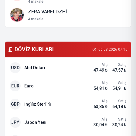
4 makale
ZERA VARELDZHİ
4 makale
DÖVİZ KURLARI
06.08.2026 07:16
Alış
Satış
USD
Abd Dolari
47,49 ₺
47,57 ₺
Alış
Satış
EUR
Euro
54,81 ₺
54,91 ₺
Alış
Satış
GBP
İngi̇li̇z Sterli̇ni̇
63,85 ₺
64,18 ₺
Alış
Satış
JPY
Japon Yeni̇
30,04 ₺
30,24 ₺