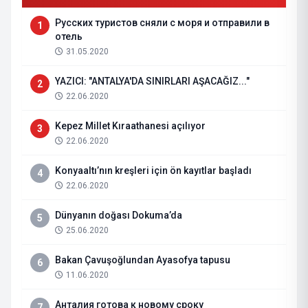
Русских туристов сняли с моря и отправили в
1
отель
31.05.2020
YAZICI: "ANTALYA'DA SINIRLARI AŞACAĞIZ..."
2
22.06.2020
Kepez Millet Kıraathanesi açılıyor
3
22.06.2020
Konyaaltı’nın kreşleri için ön kayıtlar başladı
4
22.06.2020
Dünyanın doğası Dokuma’da
5
25.06.2020
Bakan Çavuşoğlundan Ayasofya tapusu
6
11.06.2020
Анталия готова к новому сроку
7