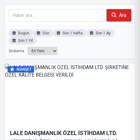
Ara
Bugün
Dün
Son 1 Hafta
Son 1 Ay
Son 1 Yıl
Sıralama:
MANŞET
LALE DANIŞMANLIK ÖZEL İSTİHDAM LTD.