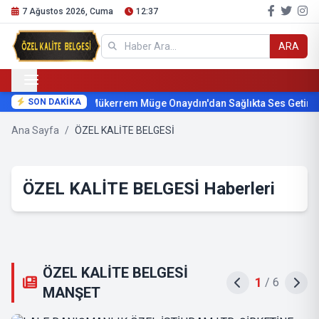
7 Ağustos 2026, Cuma
12:37
ARA
SON DAKİKA
Mükerrem Müge Onaydın'dan Sağlıkta Ses Getirecek
Ana Sayfa
/
ÖZEL KALİTE BELGESİ
ÖZEL KALİTE BELGESİ Haberleri
ÖZEL KALİTE BELGESİ
2
/
6
MANŞET