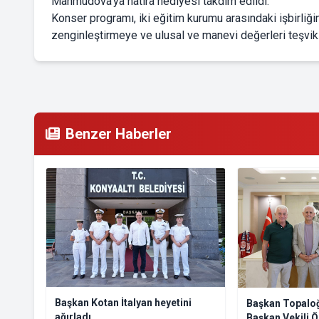
Mahmudova'ya hatıra hediyesi takdim edildi.
Konser programı, iki eğitim kurumu arasındaki işbirliğ
zenginleştirmeye ve ulusal ve manevi değerleri teşvik 
Benzer Haberler
Başkan Kotan İtalyan heyetini
Başkan Topalo
ağırladı
Başkan Vekili Ö