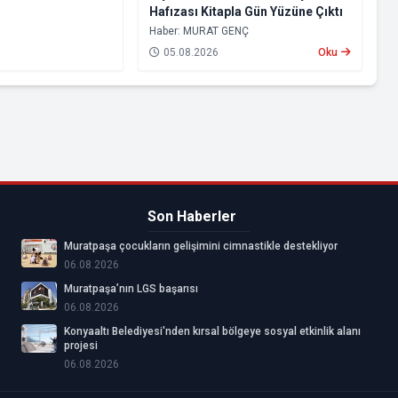
Hafızası Kitapla Gün Yüzüne Çıktı
Haber: MURAT GENÇ
05.08.2026
Oku
Son Haberler
Muratpaşa çocukların gelişimini cimnastikle destekliyor
06.08.2026
Muratpaşa’nın LGS başarısı
06.08.2026
Konyaaltı Belediyesi'nden kırsal bölgeye sosyal etkinlik alanı
projesi
06.08.2026