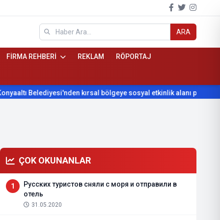
ARA
FİRMA REHBERİ
REKLAM
RÖPORTAJ
ı Belediyesi'nden kırsal bölgeye sosyal etkinlik alanı projesi
ÇOK OKUNANLAR
Русских туристов сняли с моря и отправили в
1
отель
31.05.2020