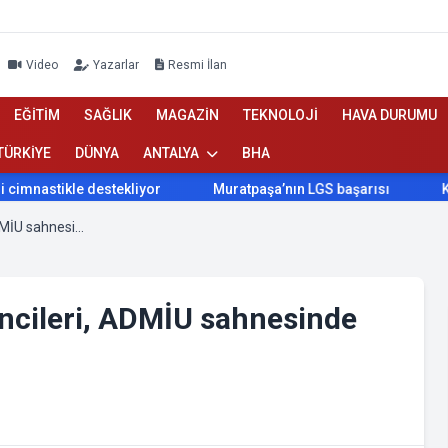
Video
Yazarlar
Resmi İlan
EĞİTİM
SAĞLIK
MAGAZİN
TEKNOLOJİ
HAVA DURUMU
TÜRKİYE
DÜNYA
ANTALYA
BHA
tikle destekliyor
Muratpaşa’nın LGS başarısı
Konyaalt
Şuşa Humanitar Koleji öğrencileri, ADMİU sahnesinde alkışlarla karşılandı.
ncileri, ADMİU sahnesinde