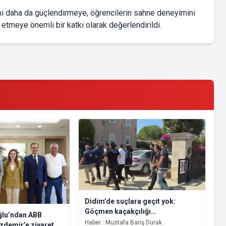
ini daha da güçlendirmeye, öğrencilerin sahne deneyimini
etmeye önemli bir katkı olarak değerlendirildi.
Didim’de suçlara geçit yok:
Göçmen kaçakçılığı
ğlu’ndan ABB
organizatörlerine operasyon, 6
Haber : Mustafa Barış Durak
zdemir’e ziyaret