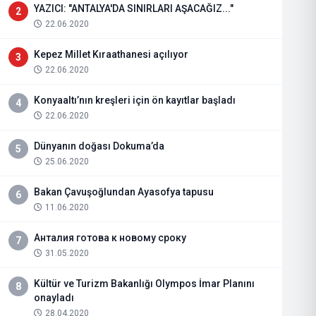
YAZICI: "ANTALYA'DA SINIRLARI AŞACAĞIZ..."
2
22.06.2020
Kepez Millet Kıraathanesi açılıyor
3
22.06.2020
Konyaaltı’nın kreşleri için ön kayıtlar başladı
4
22.06.2020
Dünyanın doğası Dokuma’da
5
25.06.2020
Bakan Çavuşoğlundan Ayasofya tapusu
6
11.06.2020
Анталия готова к новому сроку
7
31.05.2020
Kültür ve Turizm Bakanlığı Olympos İmar Planını
8
onayladı
28.04.2020