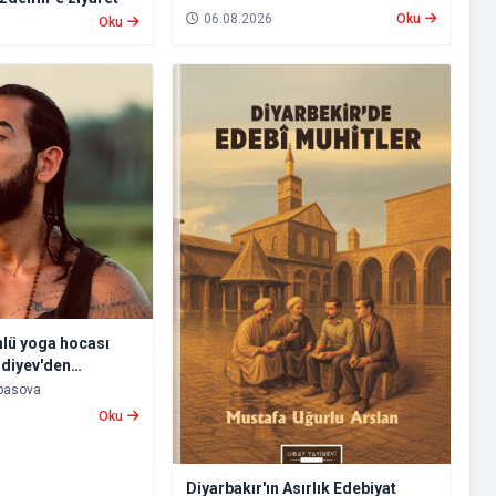
tutuklama
06.08.2026
Oku
Oku
nlü yoga hocası
diyev'den
 İçsel Bir Yolculuk
bbasova
Oku
Diyarbakır'ın Asırlık Edebiyat