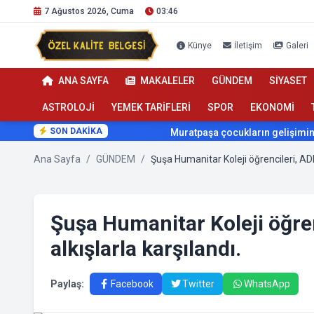
7 Ağustos 2026, Cuma
03:46
Künye
İletişim
Galeri
ANA SAYFA
MAKALELER
GÜNDEM
SİYASET
ASTROLOJİ
YEMEK TARİFLERİ
SPOR
EKONOMİ
SON DAKİKA
Muratpaşa çocukların gelişimini cimnas
Ana Sayfa
/
GÜNDEM
/
Şuşa Humanitar Koleji öğre
alkışlarla karşılandı.
Paylaş:
Facebook
Twitter
WhatsApp