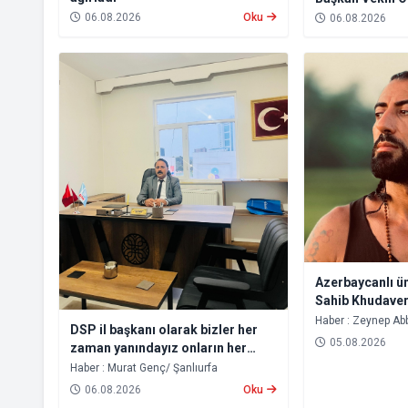
06.08.2026
Oku
06.08.2026
Azerbaycanlı ü
Sahib Khudaver
Okuyucular İçin
Haber : Zeynep A
DSP il başkanı olarak bizler her
05.08.2026
zaman yanındayız onların her
zaman sorunlarını dile
Haber : Murat Genç/ Şanlıurfa
getireceğiz
06.08.2026
Oku