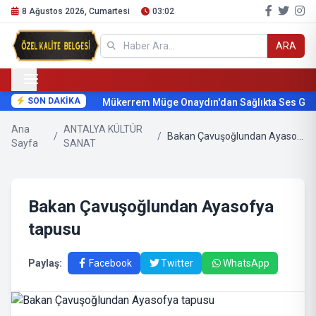
8 Ağustos 2026, Cumartesi
03:02
ARA
SON DAKİKA
Mükerrem Müge Onaydın'dan Sağlıkta Ses Geti
Ana
ANTALYA KÜLTÜR
/
/
Bakan Çavuşoğlundan Ayasofya tapusu
Sayfa
SANAT
Bakan Çavuşoğlundan Ayasofya
tapusu
Paylaş:
Facebook
Twitter
WhatsApp