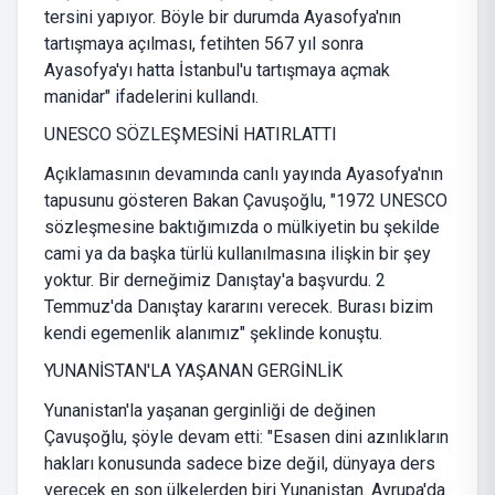
tersini yapıyor. Böyle bir durumda Ayasofya'nın
tartışmaya açılması, fetihten 567 yıl sonra
Ayasofya'yı hatta İstanbul'u tartışmaya açmak
manidar" ifadelerini kullandı.
UNESCO SÖZLEŞMESİNİ HATIRLATTI
Açıklamasının devamında canlı yayında Ayasofya'nın
tapusunu gösteren Bakan Çavuşoğlu, "1972 UNESCO
sözleşmesine baktığımızda o mülkiyetin bu şekilde
cami ya da başka türlü kullanılmasına ilişkin bir şey
yoktur. Bir derneğimiz Danıştay'a başvurdu. 2
Temmuz'da Danıştay kararını verecek. Burası bizim
kendi egemenlik alanımız" şeklinde konuştu.
YUNANİSTAN'LA YAŞANAN GERGİNLİK
Yunanistan'la yaşanan gerginliği de değinen
Çavuşoğlu, şöyle devam etti: "Esasen dini azınlıkların
hakları konusunda sadece bize değil, dünyaya ders
verecek en son ülkelerden biri Yunanistan. Avrupa'da