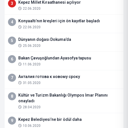
Kepez Millet Kıraathanesi açılıyor
3
22.06.2020
Konyaaltı’nın kreşleri için ön kayıtlar başladı
4
22.06.2020
Dünyanın doğası Dokuma’da
5
25.06.2020
Bakan Çavuşoğlundan Ayasofya tapusu
6
11.06.2020
Анталия готова к новому сроку
7
31.05.2020
Kültür ve Turizm Bakanlığı Olympos İmar Planını
8
onayladı
28.04.2020
Kepez Belediyesi’ne bir ödül daha
9
10.06.2020