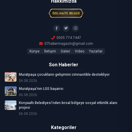
Hakkımızda
0505 774 7447
07habermagazin@gmail.com
Künye
İletişim
Galeri
Video
Yazarlar
Son Haberler
Muratpaşa çocukların gelişimini cimnastikle destekliyor
06.08.2026
Muratpaşa’nın LGS başarısı
06.08.2026
Konyaaltı Belediyesi'nden kırsal bölgeye sosyal etkinlik alanı
projesi
06.08.2026
Kategoriler