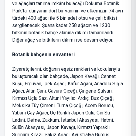
ve ağaçları tanıma imkânı bulacağı Dokuma Botanik
Park’ta, dünyanın dört bir yanının ve ülkemizin 74 ayrı
türdeki 400 ağacı ile 5 bin adet otsu ve çalı bitkisi
sergilenecek. Şuana kadar 258 ağacın ve 1230
bitkinin botanik bahçe alanına dikimi tamamlandı.
Diğer ağaç ve bitkilerin dikimi ise devam ediyor.
Botanik bahçenin envanteri
Ziyaretçilerini, doğanın eşsiz renkleri ve kokularıyla
buluşturacak olan bahçede, Japon Kavağı, Cennet
Kuşu, Erguvan, İpek Ağacı, Kafur Ağacı, Anadolu Sığla
Ağacı, Altın Çanı, Gavura Çiçeği, Çingene Şalvarı,
Kırmızı Uçlu Saz, Altuni Yayılıcı Ardıç, Buz Çiçeği,
Meksika Tüy Çimeni, Turna Çiçeği, Acem Borusu,
Yabani Çay Ağacı, Üç Renkli Japon Gülü, Çin Su
Ladini, Defne, Zakkum, İstanbul Akasyası, Hatmi,
Sülün Akasyası, Japon Kavağı, Kırmızı Yapraklı
Surinam Kirazı, Sakız Ağacı, Avustralya Gümüş