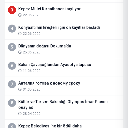
Kepez Millet Kıraathanesi açılıyor
3
22.06.2020
Konyaaltı’nın kreşleri için ön kayıtlar başladı
4
22.06.2020
Dünyanın doğası Dokuma’da
5
25.06.2020
Bakan Çavuşoğlundan Ayasofya tapusu
6
11.06.2020
Анталия готова к новому сроку
7
31.05.2020
Kültür ve Turizm Bakanlığı Olympos İmar Planını
8
onayladı
28.04.2020
Kepez Belediyesi’ne bir ödül daha
9