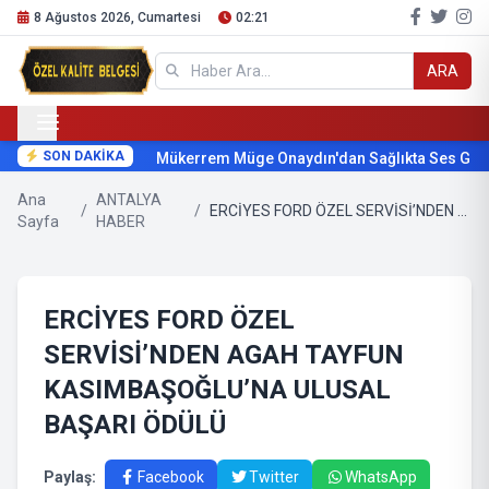
8 Ağustos 2026, Cumartesi
02:21
ARA
SON DAKİKA
Mükerrem Müge Onaydın'dan Sağlıkta Ses Getir
Ana
ANTALYA
/
/
ERCİYES FORD ÖZEL SERVİSİ’NDEN AGAH TAYFUN KASIMBAŞOĞLU’NA ULUSAL BAŞARI ÖDÜLÜ
Sayfa
HABER
ERCİYES FORD ÖZEL
SERVİSİ’NDEN AGAH TAYFUN
KASIMBAŞOĞLU’NA ULUSAL
BAŞARI ÖDÜLÜ
Paylaş:
Facebook
Twitter
WhatsApp