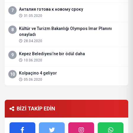
Анталия готова к новому сроку
7
31.05.2020
Kültür ve Turizm Bakanlığı Olympos İmar Planını
8
onayladı
28.04.2020
Kepez Belediyesi’ne bir ödül daha
9
10.06.2020
Kolpaçino 4 geliyor
10
05.06.2020
BİZİ TAKİP EDİN