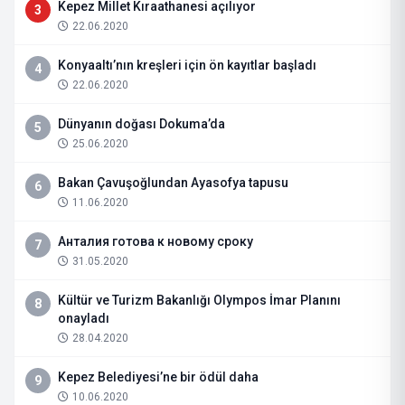
Kepez Millet Kıraathanesi açılıyor
3
22.06.2020
Konyaaltı’nın kreşleri için ön kayıtlar başladı
4
22.06.2020
Dünyanın doğası Dokuma’da
5
25.06.2020
Bakan Çavuşoğlundan Ayasofya tapusu
6
11.06.2020
Анталия готова к новому сроку
7
31.05.2020
Kültür ve Turizm Bakanlığı Olympos İmar Planını
8
onayladı
28.04.2020
Kepez Belediyesi’ne bir ödül daha
9
10.06.2020