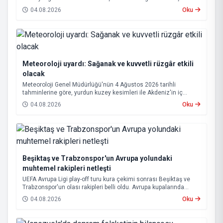
Hizmet vurgusu yapan Coşkun, “AK Partili olmak, bu ülkenin her
04.08.2026
Oku
metrekaresine sevdalı olmaktır” dedi.
Meteoroloji uyardı: Sağanak ve kuvvetli rüzgâr etkili
olacak
Meteoroloji Genel Müdürlüğü'nün 4 Ağustos 2026 tarihli
tahminlerine göre, yurdun kuzey kesimleri ile Akdeniz'in iç
bölgelerinde yer yer sağanak ve gök gürültülü sağanak yağış
04.08.2026
Oku
bekleniyor.
Beşiktaş ve Trabzonspor'un Avrupa yolundaki
muhtemel rakipleri netleşti
UEFA Avrupa Ligi play-off turu kura çekimi sonrası Beşiktaş ve
Trabzonspor'un olası rakipleri belli oldu. Avrupa kupalarında
yoluna devam eden Beşiktaş ve Trabzonspor, grup aşamasına
04.08.2026
Oku
kalabilmek için kritik eşleşmelerle karşı karşıya gelecek.