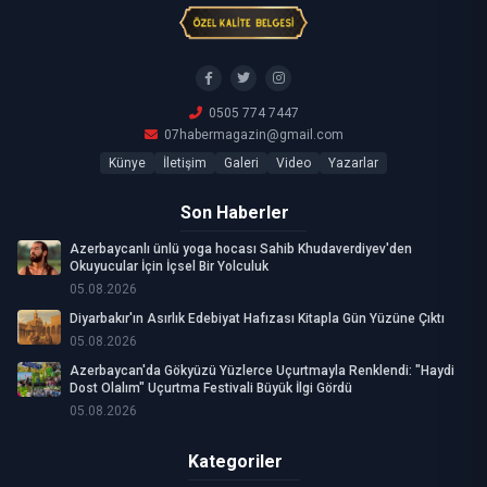
0505 774 7447
07habermagazin@gmail.com
Künye
İletişim
Galeri
Video
Yazarlar
Son Haberler
Azerbaycanlı ünlü yoga hocası Sahib Khudaverdiyev'den
Okuyucular İçin İçsel Bir Yolculuk
05.08.2026
Diyarbakır'ın Asırlık Edebiyat Hafızası Kitapla Gün Yüzüne Çıktı
05.08.2026
Azerbaycan'da Gökyüzü Yüzlerce Uçurtmayla Renklendi: "Haydi
Dost Olalım" Uçurtma Festivali Büyük İlgi Gördü
05.08.2026
Kategoriler