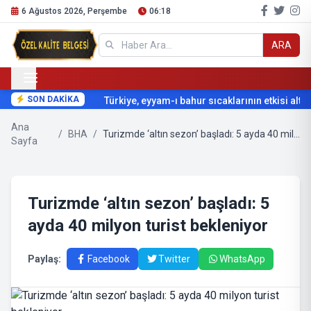
6 Ağustos 2026, Perşembe
06:18
ARA
SON DAKİKA
Türkiye, eyyam-ı bahur sıcaklarının etkisi altına
Ana
/
BHA
/
Turizmde ‘altın sezon’ başladı: 5 ayda 40 milyon turist bekleniyor
Sayfa
Turizmde ‘altın sezon’ başladı: 5
ayda 40 milyon turist bekleniyor
Paylaş:
Facebook
Twitter
WhatsApp