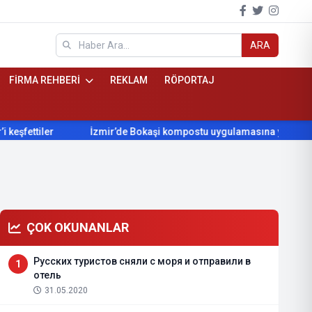
ARA
FİRMA REHBERİ
REKLAM
RÖPORTAJ
fettiler
İzmir’de Bokaşi kompostu uygulamasına yoğun ilgi
ÇOK OKUNANLAR
Русских туристов сняли с моря и отправили в
1
отель
31.05.2020