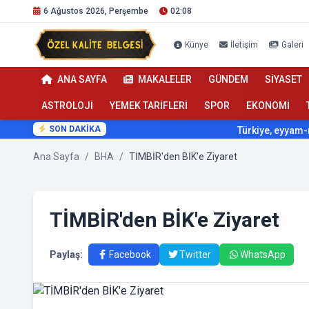
6 Ağustos 2026, Perşembe
02:08
Künye
İletişim
Galeri
ANA SAYFA
MAKALELER
GÜNDEM
SİYASET
ASTROLOJİ
YEMEK TARİFLERİ
SPOR
EKONOMİ
SON DAKİKA
Türkiye, eyyam-ı bahur
Ana Sayfa
/
BHA
/
TİMBİR'den BİK'e Ziyaret
TİMBİR'den BİK'e Ziyaret
Paylaş:
Facebook
Twitter
WhatsApp