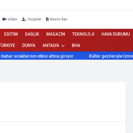
Video
Yazarlar
Resmi İlan
EĞİTİM
SAĞLIK
MAGAZİN
TEKNOLOJİ
HAVA DURUMU
TÜRKİYE
DÜNYA
ANTALYA
BHA
 sıcaklarının etkisi altına giriyor
Kültür gezileriyle İzmir’i keş