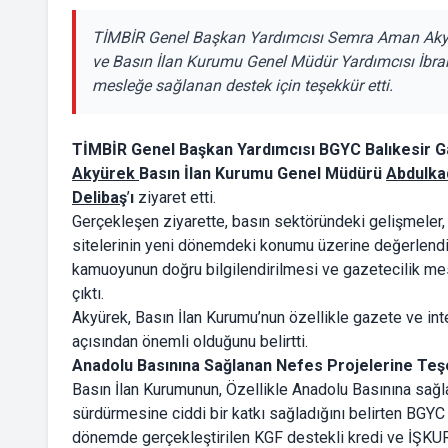
TİMBİR Genel Başkan Yardımcısı Semra Aman Akyü
ve Basın İlan Kurumu Genel Müdür Yardımcısı İbrahim
mesleğe sağlanan destek için teşekkür etti.
TİMBİR Genel Başkan Yardımcısı BGYC Balıkesir G
Akyürek
Basın İlan Kurumu Genel Müdürü
Abdulka
Delibaş
’
ı
ziyaret etti.
Gerçekleşen ziyarette, basın sektöründeki gelişmeler, 
sitelerinin yeni dönemdeki konumu üzerine değerlendi
kamuoyunun doğru bilgilendirilmesi ve gazetecilik me
çıktı.
Akyürek, Basın İlan Kurumu’nun özellikle gazete ve inte
açısından önemli olduğunu belirtti.
Anadolu Basınına Sağlanan Nefes Projelerine Teş
Basın İlan Kurumunun, Özellikle Anadolu Basınına sağlad
sürdürmesine ciddi bir katkı sağladığını belirten BGY
dönemde gerçekleştirilen KGF destekli kredi ve İŞKUR 