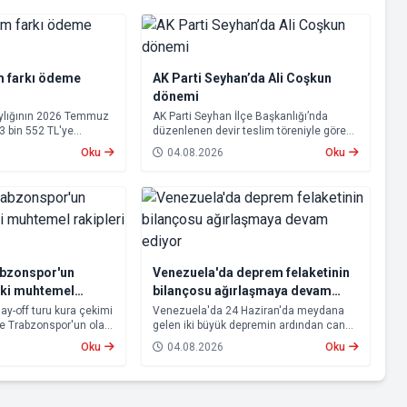
m farkı ödeme
AK Parti Seyhan’da Ali Coşkun
dönemi
aylığının 2026 Temmuz
AK Parti Seyhan İlçe Başkanlığı’nda
23 bin 552 TL'ye
düzenlenen devir teslim töreniyle görevi
psamında oluşan maaş
devralan Ali Coşkun resmen görevine
Oku
04.08.2026
Oku
 2026 tarihinde
başladı. Hizmet vurgusu yapan Coşkun,
cak.
“AK Partili olmak, bu ülkenin her
metrekaresine sevdalı olmaktır” dedi.
abzonspor'un
Venezuela'da deprem felaketinin
aki muhtemel
bilançosu ağırlaşmaya devam
ti
ediyor
lay-off turu kura çekimi
Venezuela'da 24 Haziran'da meydana
ve Trabzonspor'un olası
gelen iki büyük depremin ardından can
u. Avrupa kupalarında
kaybı artmaya devam ediyor.
Oku
04.08.2026
Oku
n Beşiktaş ve
 aşamasına kalabilmek
lerle karşı karşıya