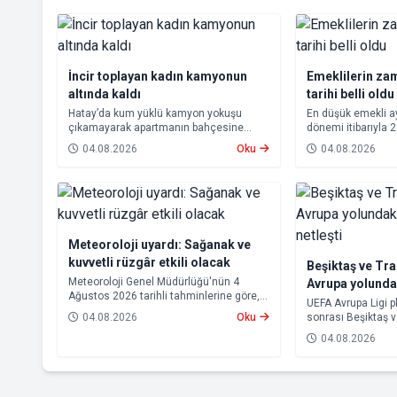
İncir toplayan kadın kamyonun
Emeklilerin za
altında kaldı
tarihi belli oldu
Hatay’da kum yüklü kamyon yokuşu
En düşük emekli 
çıkamayarak apartmanın bahçesine
dönemi itibarıyla 
devrildi. Kazada kamyonun altında kalan
yükseltilmesi ka
04.08.2026
Oku
04.08.2026
10 çocuk annesi 65 yaşındaki kadın
farkları 7 Ağustos
hayatını kaybetti.
hesaplara yatırıla
Meteoroloji uyardı: Sağanak ve
kuvvetli rüzgâr etkili olacak
Beşiktaş ve Tr
Meteoroloji Genel Müdürlüğü'nün 4
Avrupa yolund
Ağustos 2026 tarihli tahminlerine göre,
rakipleri netleş
UEFA Avrupa Ligi p
yurdun kuzey kesimleri ile Akdeniz'in iç
04.08.2026
Oku
sonrası Beşiktaş 
bölgelerinde yer yer sağanak ve gök
rakipleri belli old
gürültülü sağanak yağış bekleniyor.
04.08.2026
yoluna devam ede
Trabzonspor, grup
için kritik eşleşme
gelecek.