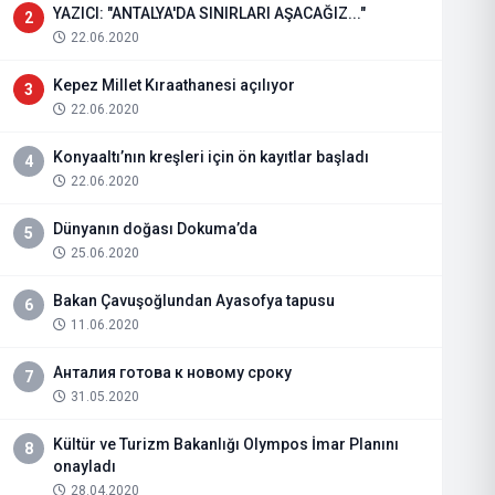
YAZICI: "ANTALYA'DA SINIRLARI AŞACAĞIZ..."
2
22.06.2020
Kepez Millet Kıraathanesi açılıyor
3
22.06.2020
Konyaaltı’nın kreşleri için ön kayıtlar başladı
4
22.06.2020
Dünyanın doğası Dokuma’da
5
25.06.2020
Bakan Çavuşoğlundan Ayasofya tapusu
6
11.06.2020
Анталия готова к новому сроку
7
31.05.2020
Kültür ve Turizm Bakanlığı Olympos İmar Planını
8
onayladı
28.04.2020