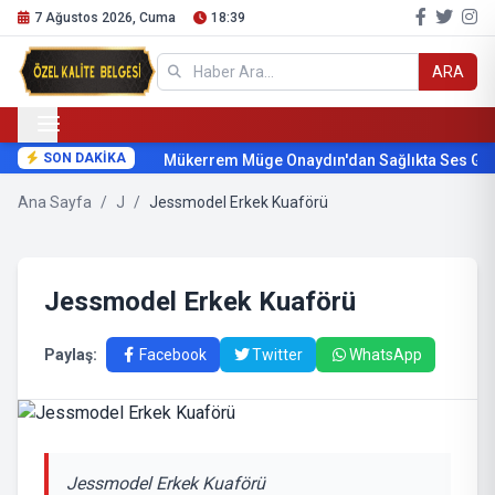
7 Ağustos 2026, Cuma
18:39
ARA
SON DAKİKA
Mükerrem Müge Onaydın'dan Sağlıkta Ses Geti
Ana Sayfa
/
J
/
Jessmodel Erkek Kuaförü
Jessmodel Erkek Kuaförü
Paylaş:
Facebook
Twitter
WhatsApp
Jessmodel Erkek Kuaförü