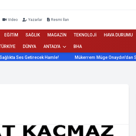
Video
Yazarlar
Resmi İlan
EĞİTİM
SAĞLIK
MAGAZİN
TEKNOLOJİ
HAVA DURUMU
TÜRKİYE
DÜNYA
ANTALYA
BHA
ta Ses Getirecek Hamle!
Mükerrem Müge Onaydın'dan Sağlıkt