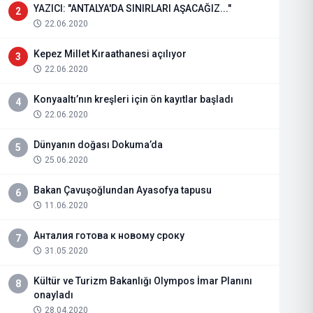
YAZICI: "ANTALYA'DA SINIRLARI AŞACAĞIZ..."
2
22.06.2020
Kepez Millet Kıraathanesi açılıyor
3
22.06.2020
Konyaaltı’nın kreşleri için ön kayıtlar başladı
4
22.06.2020
Dünyanın doğası Dokuma’da
5
25.06.2020
Bakan Çavuşoğlundan Ayasofya tapusu
6
11.06.2020
Анталия готова к новому сроку
7
31.05.2020
Kültür ve Turizm Bakanlığı Olympos İmar Planını
8
onayladı
28.04.2020