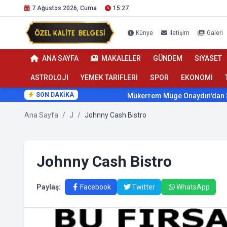
7 Ağustos 2026, Cuma
15:27
Künye
İletişim
Galeri
ANA SAYFA
MAKALELER
GÜNDEM
SİYASET
ASTROLOJİ
YEMEK TARİFLERİ
SPOR
EKONOMİ
SON DAKİKA
Mükerrem Müge Onaydın'dan Sağlık
Ana Sayfa
/
J
/
Johnny Cash Bistro
Johnny Cash Bistro
Paylaş:
Facebook
Twitter
WhatsApp