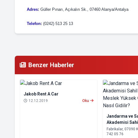
Adres
:
Güller Pınarı, Açıkalın Sk., 07460 Alanya/Antalya
Telefon
:
(0242) 513 25 13
Benzer Haberler
Jakob Rent A Car
12.12.2019
Oku
Jandarma ve Sa
Akademisi Sahi
Astsubay Mesl
Fabrikalar, 07090 Kep
742 05 76
Müdürlüğü'ne Na