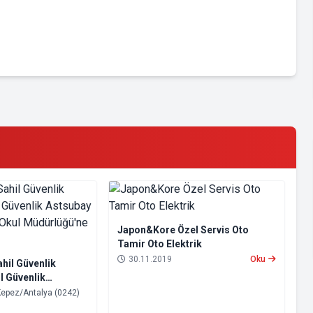
Japon&Kore Özel Servis Oto
Tamir Oto Elektrik
30.11.2019
Oku
hil Güvenlik
l Güvenlik
ek Yüksek Okul
ez/Antalya (0242)
sıl Gidilir?