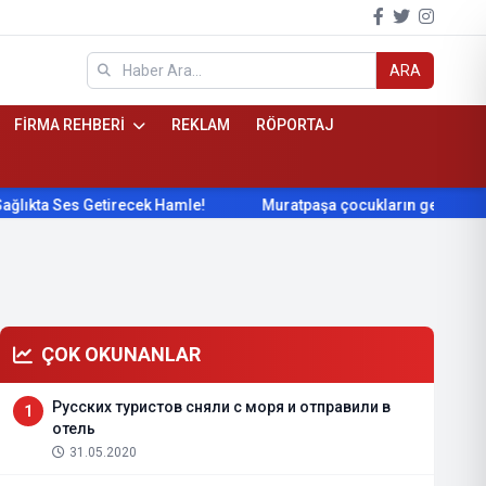
ARA
FİRMA REHBERİ
REKLAM
RÖPORTAJ
a Ses Getirecek Hamle!
Muratpaşa çocukların gelişimini cimn
ÇOK OKUNANLAR
Русских туристов сняли с моря и отправили в
1
отель
31.05.2020