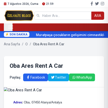
7 Ağustos 2026, Cuma
21:59
ARA
SON DAKİKA
Muratpaşa çocukların gelişimini cimnastikle de
Ana Sayfa
/
O
/
Oba Ares Rent A Car
Oba Ares Rent A Car
Paylaş:
Facebook
Twitter
WhatsApp
Adres
:
Oba, 07450 Alanya/Antalya