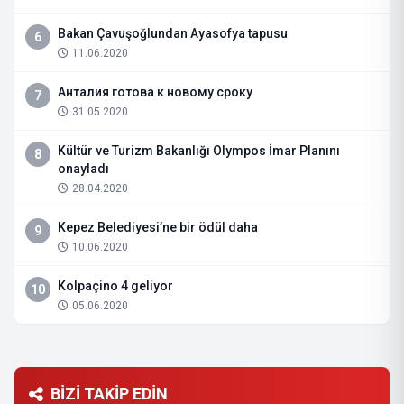
Bakan Çavuşoğlundan Ayasofya tapusu
6
11.06.2020
Анталия готова к новому сроку
7
31.05.2020
Kültür ve Turizm Bakanlığı Olympos İmar Planını
8
onayladı
28.04.2020
Kepez Belediyesi’ne bir ödül daha
9
10.06.2020
Kolpaçino 4 geliyor
10
05.06.2020
BİZİ TAKİP EDİN