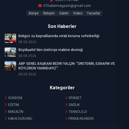
07habermagazin@gmail.com
Künye
İletişim
Galeri
Video
Yazarlar
Son Haberler
Kırkgöz su kaynaklarında ortak koruma seferberliği
08.08.2026
Büyükşehir’den üreticiye makine desteği
08.08.2026
ABP GENEL BAŞKANI BEDRİ YALÇIN: “ÜRETENİN, ESNAFIN VE
KÖYLÜNÜN YANINDAYIZ”
08.08.2026
Kategoriler
GÜNDEM
SİYASET
EĞİTİM
SAĞLIK
MAGAZİN
TEKNOLOJİ
HAVA DURUMU
FİRMA REHBERİ