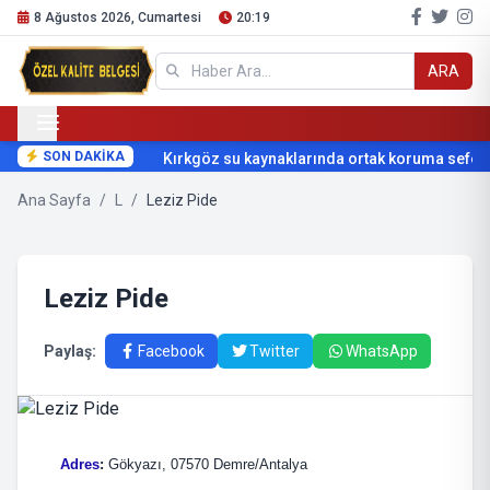
8 Ağustos 2026, Cumartesi
20:19
ARA
SON DAKİKA
Kırkgöz su kaynaklarında ortak koruma seferbe
Ana Sayfa
/
L
/
Leziz Pide
Leziz Pide
Paylaş:
Facebook
Twitter
WhatsApp
Adres
:
Gökyazı, 07570 Demre/Antalya