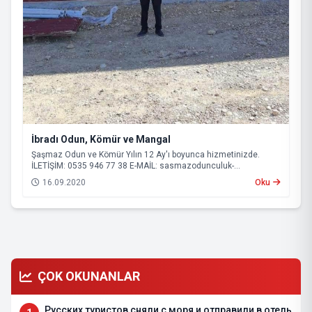
İbradı Odun, Kömür ve Mangal
Şaşmaz Odun ve Kömür Yılın 12 Ay'ı boyunca hizmetinizde.
İLETİŞİM: 0535 946 77 38 E-MAİL:
sasmazodunculuk-
serik@hotmail.com
16.09.2020
Oku
ÇOK OKUNANLAR
Русских туристов сняли с моря и отправили в отель