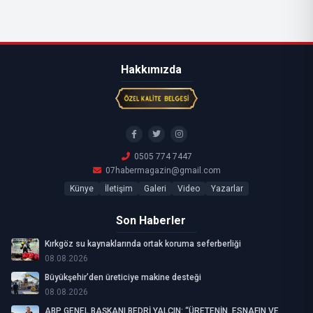
Hakkımızda
0505 774 7447
07habermagazin@gmail.com
Künye
İletişim
Galeri
Video
Yazarlar
Son Haberler
Kırkgöz su kaynaklarında ortak koruma seferberliği
08.08.2026
Büyükşehir’den üreticiye makine desteği
08.08.2026
ABP GENEL BAŞKANI BEDRİ YALÇIN: “ÜRETENİN, ESNAFIN VE