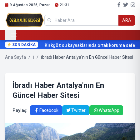
9 Ağustos 2026, Pazar
21:31
ARA
SON DAKİKA
Kırkgöz su kaynaklarında ortak koruma seferber
Ana Sayfa
/
İ
/
İbradı Haber Antalya'nın En Güncel Haber Sitesi
İbradı Haber Antalya'nın En
Güncel Haber Sitesi
Paylaş:
Facebook
Twitter
WhatsApp