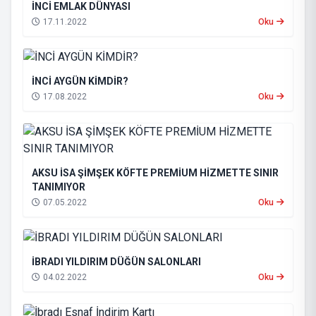
İNCİ EMLAK DÜNYASI
17.11.2022
Oku
İNCİ AYGÜN KİMDİR?
17.08.2022
Oku
AKSU İSA ŞİMŞEK KÖFTE PREMİUM HİZMETTE SINIR
TANIMIYOR
07.05.2022
Oku
İBRADI YILDIRIM DÜĞÜN SALONLARI
04.02.2022
Oku