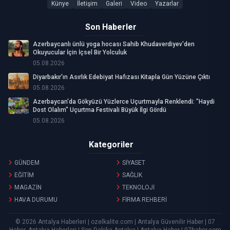
Künye
İletişim
Galeri
Video
Yazarlar
Son Haberler
Azerbaycanlı ünlü yoga hocası Sahib Khudaverdiyev'den
Okuyucular İçin İçsel Bir Yolculuk
05.08.2026
Diyarbakır'ın Asırlık Edebiyat Hafızası Kitapla Gün Yüzüne Çıktı
05.08.2026
Azerbaycan'da Gökyüzü Yüzlerce Uçurtmayla Renklendi: "Haydi
Dost Olalım" Uçurtma Festivali Büyük İlgi Gördü
05.08.2026
Kategoriler
GÜNDEM
SİYASET
EĞİTİM
SAĞLIK
MAGAZİN
TEKNOLOJİ
HAVA DURUMU
FİRMA REHBERİ
© 2026 Antalya Haberleri | ozelkalite.com | Antalya Güvenilir Haber | 07