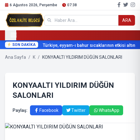
6 Ağustos 2026, Perşembe
07:38
ARA
SON DAKİKA
Türkiye, eyyam-ı bahur sıcaklarının etkisi altına gi
Ana Sayfa
/
K
/
KONYAALTI YILDIRIM DÜĞÜN SALONLARI
KONYAALTI YILDIRIM DÜĞÜN
SALONLARI
Paylaş:
Facebook
Twitter
WhatsApp