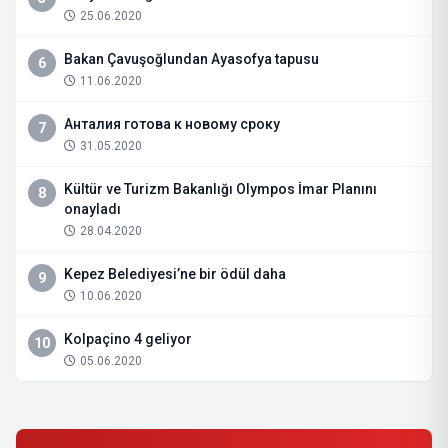
25.06.2020
Bakan Çavuşoğlundan Ayasofya tapusu
6
11.06.2020
Анталия готова к новому сроку
7
31.05.2020
Kültür ve Turizm Bakanlığı Olympos İmar Planını
8
onayladı
28.04.2020
Kepez Belediyesi’ne bir ödül daha
9
10.06.2020
Kolpaçino 4 geliyor
10
05.06.2020