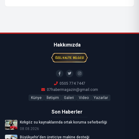
Hakkımızda
0505 774 7447
07habermagazin@gmail.com
Künye
İletişim
Galeri
Video
Yazarlar
Son Haberler
Kırkgöz su kaynaklarında ortak koruma seferberliği
08.08.2026
Büyükşehir’den üreticiye makine desteği