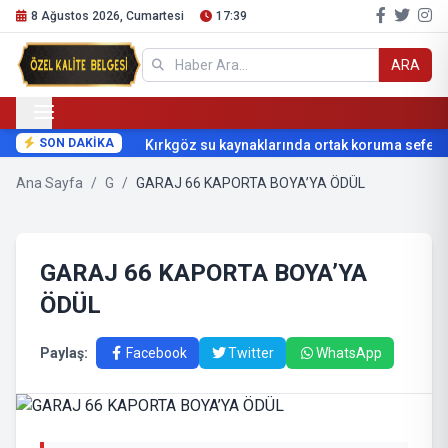
8 Ağustos 2026, Cumartesi
17:39
ARA
SON DAKİKA
Kırkgöz su kaynaklarında ortak koruma seferbe
Ana Sayfa
/
G
/
GARAJ 66 KAPORTA BOYA’YA ÖDÜL
GARAJ 66 KAPORTA BOYA’YA
ÖDÜL
Paylaş:
Facebook
Twitter
WhatsApp