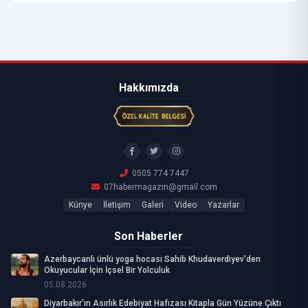
Hakkımızda
0505 774 7447
07habermagazin@gmail.com
Künye
İletişim
Galeri
Video
Yazarlar
Son Haberler
Azerbaycanlı ünlü yoga hocası Sahib Khudaverdiyev'den
Okuyucular İçin İçsel Bir Yolculuk
05.08.2026
Diyarbakır'ın Asırlık Edebiyat Hafızası Kitapla Gün Yüzüne Çıktı