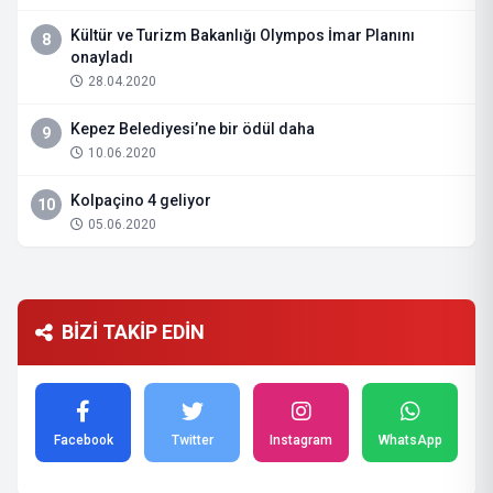
Kültür ve Turizm Bakanlığı Olympos İmar Planını
8
onayladı
28.04.2020
Kepez Belediyesi’ne bir ödül daha
9
10.06.2020
Kolpaçino 4 geliyor
10
05.06.2020
BİZİ TAKİP EDİN
Facebook
Twitter
Instagram
WhatsApp