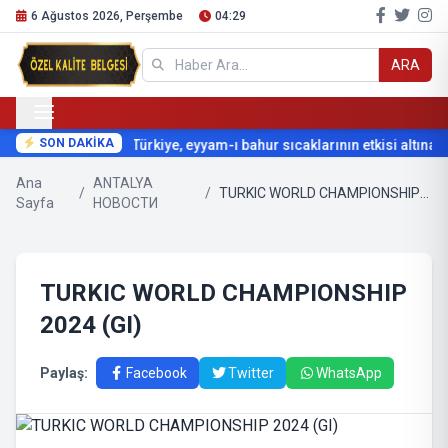
6 Ağustos 2026, Perşembe
04:29
ARA
SON DAKİKA
Türkiye, eyyam-ı bahur sıcaklarının etkisi altına gi
Ana
ANTALYA
/
/
TURKIC WORLD CHAMPIONSHIP 2024 (GI)
Sayfa
НОВОСТИ
TURKIC WORLD CHAMPIONSHIP
2024 (GI)
Paylaş:
Facebook
Twitter
WhatsApp