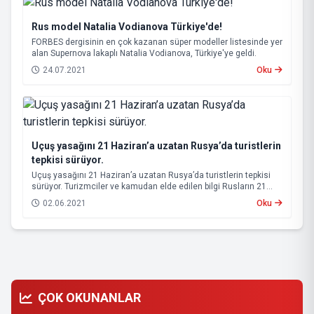
Rus model Natalia Vodianova Türkiye'de!
FORBES dergisinin en çok kazanan süper modeller listesinde yer
alan Supernova lakaplı Natalia Vodianova, Türkiye'ye geldi.
24.07.2021
Oku
Uçuş yasağını 21 Haziran’a uzatan Rusya’da turistlerin
tepkisi sürüyor.
Uçuş yasağını 21 Haziran’a uzatan Rusya’da turistlerin tepkisi
sürüyor. Turizmciler ve kamudan elde edilen bilgi Rusların 21
Haziran’dan itibaren gelmeye başlayacağı yönünde. Rus teftiş
02.06.2021
Oku
heyeti kararını 10-15 Haziran’da verecek
ÇOK OKUNANLAR