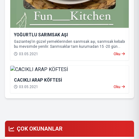
YOĞURTLU SARIMSAK AŞI
Gaziantep'in güzel yemeklerinden sarımsak aşı, sarımsak kebabı
bu mevsimde yenilir. Sarımsaklar tam kurumadan 15 -20 gün
daha bu lezzetleri tadabilirsiniz. Gaziantep'in her yemeği ayrı bir
03.05.2021
Oku
lezzet ve sağlık deposudu
CACIKLI ARAP KÖFTESİ
03.05.2021
Oku
ÇOK OKUNANLAR