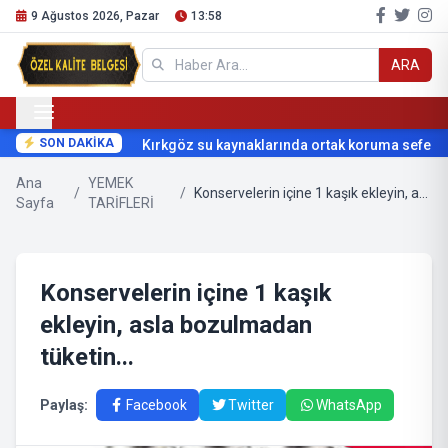
9 Ağustos 2026, Pazar
13:58
ARA
SON DAKİKA
Kırkgöz su kaynaklarında ortak koruma seferberl
Ana
YEMEK
/
/
Konservelerin içine 1 kaşık ekleyin, asla bozulmadan tüketin...
Sayfa
TARİFLERİ
Konservelerin içine 1 kaşık
ekleyin, asla bozulmadan
tüketin...
Paylaş:
Facebook
Twitter
WhatsApp