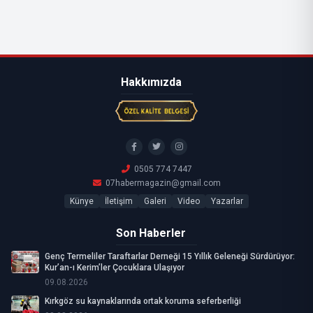
Hakkımızda
0505 774 7447
07habermagazin@gmail.com
Künye
İletişim
Galeri
Video
Yazarlar
Son Haberler
Genç Termeliler Taraftarlar Derneği 15 Yıllık Geleneği Sürdürüyor:
Kur’an-ı Kerim’ler Çocuklara Ulaşıyor
09.08.2026
Kırkgöz su kaynaklarında ortak koruma seferberliği