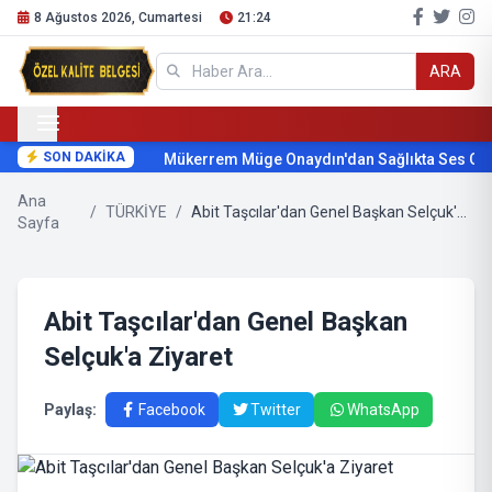
8 Ağustos 2026, Cumartesi
21:24
ARA
SON DAKİKA
Mükerrem Müge Onaydın'dan Sağlıkta Ses Geti
Ana
/
TÜRKİYE
/
Abit Taşcılar'dan Genel Başkan Selçuk'a Ziyaret
Sayfa
Abit Taşcılar'dan Genel Başkan
Selçuk'a Ziyaret
Paylaş:
Facebook
Twitter
WhatsApp