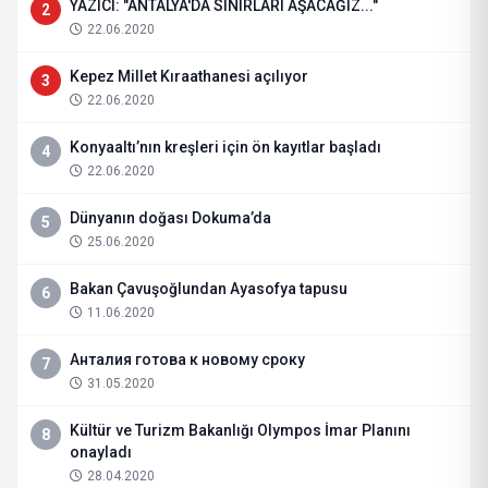
YAZICI: "ANTALYA'DA SINIRLARI AŞACAĞIZ..."
2
22.06.2020
Kepez Millet Kıraathanesi açılıyor
3
22.06.2020
Konyaaltı’nın kreşleri için ön kayıtlar başladı
4
22.06.2020
Dünyanın doğası Dokuma’da
5
25.06.2020
Bakan Çavuşoğlundan Ayasofya tapusu
6
11.06.2020
Анталия готова к новому сроку
7
31.05.2020
Kültür ve Turizm Bakanlığı Olympos İmar Planını
8
onayladı
28.04.2020