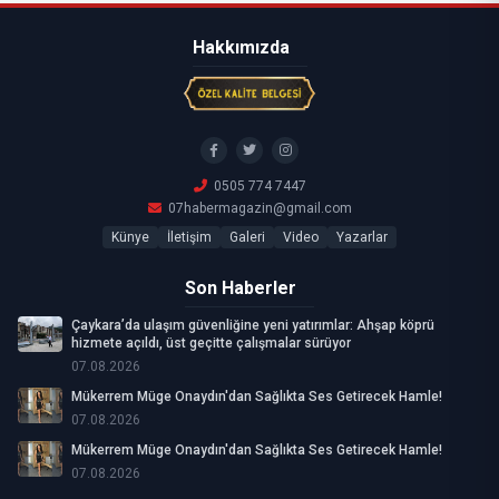
Hakkımızda
0505 774 7447
07habermagazin@gmail.com
Künye
İletişim
Galeri
Video
Yazarlar
Son Haberler
Çaykara’da ulaşım güvenliğine yeni yatırımlar: Ahşap köprü
hizmete açıldı, üst geçitte çalışmalar sürüyor
07.08.2026
Mükerrem Müge Onaydın'dan Sağlıkta Ses Getirecek Hamle!
07.08.2026
Mükerrem Müge Onaydın'dan Sağlıkta Ses Getirecek Hamle!
07.08.2026