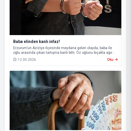
Baba elinden kanlı infaz!
Erzurum’un Aziziye ilçesinde meydana gelen olayda, baba ile
oğlu arasında çıkan tartışma kanlı bitti. Öz oğlunu bıçakla ağır
yaralayan baba, çıkarıldığı mahkemece tutuklanarak cezaevine
12.05.2026
Oku
gönderildi.