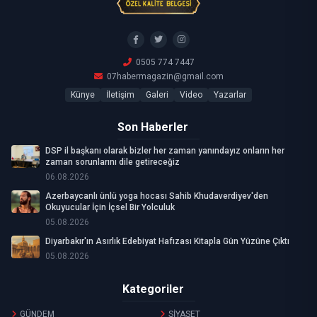
0505 774 7447
07habermagazin@gmail.com
Künye
İletişim
Galeri
Video
Yazarlar
Son Haberler
DSP il başkanı olarak bizler her zaman yanındayız onların her
zaman sorunlarını dile getireceğiz
06.08.2026
Azerbaycanlı ünlü yoga hocası Sahib Khudaverdiyev'den
Okuyucular İçin İçsel Bir Yolculuk
05.08.2026
Diyarbakır'ın Asırlık Edebiyat Hafızası Kitapla Gün Yüzüne Çıktı
05.08.2026
Kategoriler
GÜNDEM
SİYASET