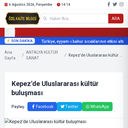
6 Ağustos 2026, Perşembe
14:14
ARA
SON DAKİKA
Türkiye, eyyam-ı bahur sıcaklarının etkisi altına 
Ana
ANTALYA KÜLTÜR
/
/
Kepez’de Uluslararası kültür buluşması
Sayfa
SANAT
Kepez’de Uluslararası kültür
buluşması
Paylaş:
Facebook
Twitter
WhatsApp