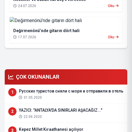
24.07.2026
Oku
Değirmenönü’nde gitarın dört hali
17.07.2026
Oku
ÇOK OKUNANLAR
Русских туристов сняли с моря и отправили в отель
1
31.05.2020
YAZICI: "ANTALYA'DA SINIRLARI AŞACAĞIZ..."
2
22.06.2020
Kepez Millet Kıraathanesi açılıyor
3