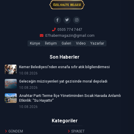
0505 774 7447
07habermagazin@gmail.com
Künye
İletişim
Galeri
Video
Yazarlar
Son Haberler
Kemer Belediyesi'nden esnafa sıfır atık bilgilendirmesi
10.08.2026
Geleceğin müzisyenleri yat gezisinde moral depoladı
10.08.2026
Anahtar Parti Terme İlçe Yönetiminden Sıcak Havada Anlamlı
Etkinlik: “Su Hayattır”
10.08.2026
Kategoriler
GÜNDEM
SİYASET