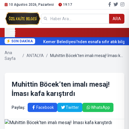
10 Ağustos 2026, Pazartesi
19:17
ARA
SON DAKİKA
Kemer Belediyesi'nden esnafa sıfır atık bilgil
Ana
/
ANTALYA
/
Muhittin Böcek’ten imalı mesaj! İması kafa karıştırdı
Sayfa
Muhittin Böcek’ten imalı mesaj!
İması kafa karıştırdı
Paylaş:
Facebook
Twitter
WhatsApp