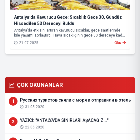
Antalya’da Kavurucu Gece: Sıcaklık Gece 30, Gündüz
Hissedilen 53 Dereceyi Buldu
Antalya’da etkisini artıran kavurucu sıcaklar, gece saatlerinde
bile yaşamı zorlaştırdı. Hava sıcaklığının gece 30 dereceye kadar
çıktığı kentte, yüksek nemin de etkisiyle vatandaşlar serinlemek
21.07.2025
Oku
için Konyaaltı Sahili’ne akın etti. Sahile serdikleri örtülerde
sabahlayanlar, güneşin doğmasıyla birlikte denize girerek
serinlemeye çalıştı.
ÇOK OKUNANLAR
Русских туристов сняли с моря и отправили в отель
1
31.05.2020
YAZICI: "ANTALYA'DA SINIRLARI AŞACAĞIZ..."
2
22.06.2020