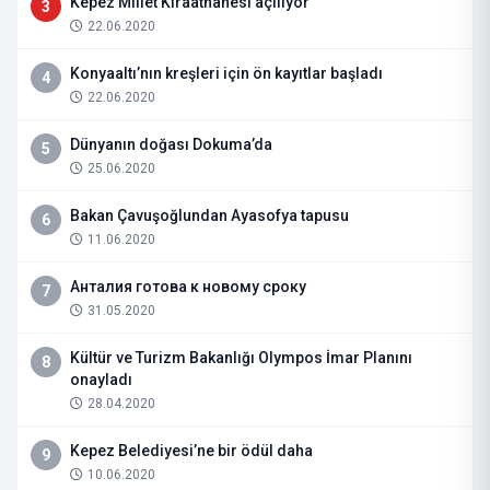
Kepez Millet Kıraathanesi açılıyor
3
22.06.2020
Konyaaltı’nın kreşleri için ön kayıtlar başladı
4
22.06.2020
Dünyanın doğası Dokuma’da
5
25.06.2020
Bakan Çavuşoğlundan Ayasofya tapusu
6
11.06.2020
Анталия готова к новому сроку
7
31.05.2020
Kültür ve Turizm Bakanlığı Olympos İmar Planını
8
onayladı
28.04.2020
Kepez Belediyesi’ne bir ödül daha
9
10.06.2020