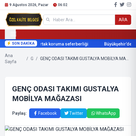
9 Ağustos 2026, Pazar
06:02
ARA
SON DAKİKA
 su kaynaklarında ortak koruma seferberliği
Büyükşehir’den ü
Ana
/
G
/
GENÇ ODASI TAKIMI GUSTALYA MOBİLYA MAĞAZASI
Sayfa
GENÇ ODASI TAKIMI GUSTALYA
MOBİLYA MAĞAZASI
Paylaş:
Facebook
Twitter
WhatsApp