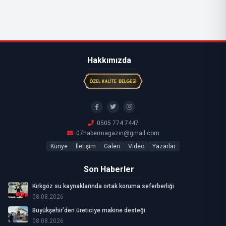
Hakkımızda
0505 774 7447
07habermagazin@gmail.com
Künye
İletişim
Galeri
Video
Yazarlar
Son Haberler
Kırkgöz su kaynaklarında ortak koruma seferberliği
08.08.2026
Büyükşehir’den üreticiye makine desteği
08.08.2026