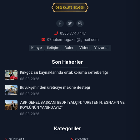
0505 774 7447
07habermagazin@gmail.com
Künye
İletişim
Galeri
Video
Yazarlar
Son Haberler
Kırkgöz su kaynaklarında ortak koruma seferberliği
08.08.2026
Büyükşehir’den üreticiye makine desteği
08.08.2026
ABP GENEL BAŞKANI BEDRİ YALÇIN: “ÜRETENİN, ESNAFIN VE
KÖYLÜNÜN YANINDAYIZ”
08.08.2026
Kategoriler
GÜNDEM
SİYASET