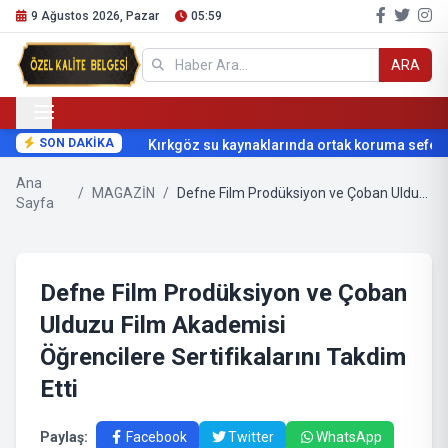
9 Ağustos 2026, Pazar
05:59
ARA
SON DAKİKA
Kırkgöz su kaynaklarında ortak koruma seferbe
Ana
/
MAGAZİN
/
Defne Film Prodüksiyon ve Çoban Ulduzu Film Akademisi Öğrencilere Sertifikalarını Takdim Etti
Sayfa
Defne Film Prodüksiyon ve Çoban
Ulduzu Film Akademisi
Öğrencilere Sertifikalarını Takdim
Etti
Paylaş:
Facebook
Twitter
WhatsApp