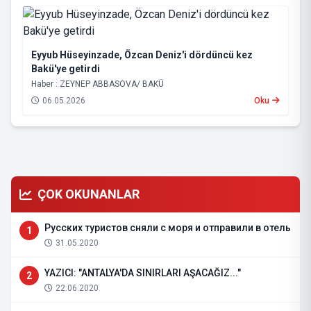
Eyyub Hüseyinzade, Özcan Deniz'i dördüncü kez
Bakü'ye getirdi
Haber : ZEYNEP ABBASOVA/ BAKÜ
06.05.2026
Oku
ÇOK OKUNANLAR
Русских туристов сняли с моря и отправили в отель
1
31.05.2020
YAZICI: "ANTALYA'DA SINIRLARI AŞACAĞIZ..."
2
22.06.2020