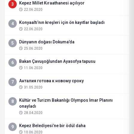
Kepez Millet Kıraathanesi açılıyor
3
22.06.2020
Konyaaltı’nın kreşleri için ön kayıtlar başladı
4
22.06.2020
Dünyanın doğası Dokuma’da
5
25.06.2020
Bakan Çavuşoğlundan Ayasofya tapusu
6
11.06.2020
Анталия готова к новому сроку
7
31.05.2020
Kültür ve Turizm Bakanlığı Olympos İmar Planını
8
onayladı
28.04.2020
Kepez Belediyesi’ne bir ödül daha
9
10.06.2020