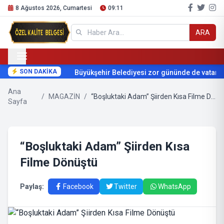
8 Ağustos 2026, Cumartesi
09:11
ARA
SON DAKİKA
Büyükşehir Belediyesi zor gününde de vatanda
Ana
/
MAGAZİN
/
“Boşluktaki Adam” Şiirden Kısa Filme Dönüştü
Sayfa
“Boşluktaki Adam” Şiirden Kısa
Filme Dönüştü
Paylaş:
Facebook
Twitter
WhatsApp