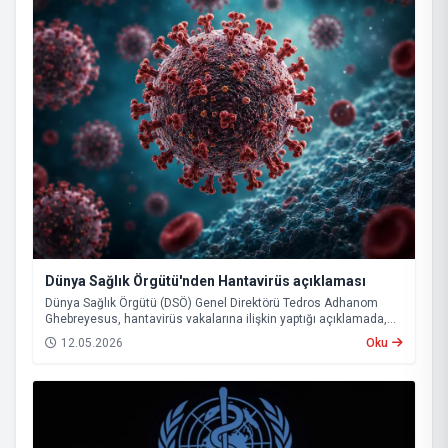
Dünya Sağlık Örgütü'nden Hantavirüs açıklaması
Dünya Sağlık Örgütü (DSÖ) Genel Direktörü Tedros Adhanom
Ghebreyesus, hantavirüs vakalarına ilişkin yaptığı açıklamada,
mevcut tablonun küresel çapta büyük bir salgının başlangıcına
12.05.2026
Oku
işaret etmediğini belirtti. Ghebreyesus, buna rağmen virüsün
uzun kuluçka süresi nedeniyle önümüzdeki haftalarda yeni
vakaların görülebileceği uyarısında bulundu.