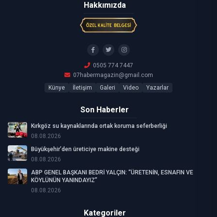
Hakkımızda
0505 774 7447
07habermagazin@gmail.com
Künye
İletişim
Galeri
Video
Yazarlar
Son Haberler
Kırkgöz su kaynaklarında ortak koruma seferberliği
08.08.2026
Büyükşehir’den üreticiye makine desteği
08.08.2026
ABP GENEL BAŞKANI BEDRİ YALÇIN: “ÜRETENİN, ESNAFIN VE
KÖYLÜNÜN YANINDAYIZ”
08.08.2026
Kategoriler