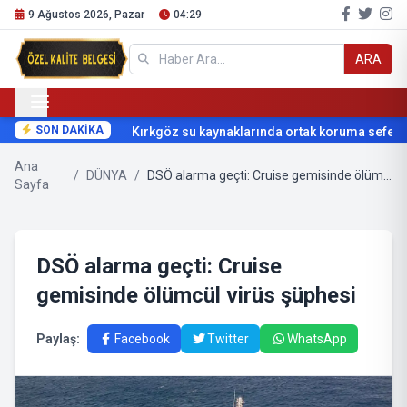
9 Ağustos 2026, Pazar
04:29
ARA
SON DAKİKA
Kırkgöz su kaynaklarında ortak koruma seferber
Ana
/
DÜNYA
/
DSÖ alarma geçti: Cruise gemisinde ölümcül virüs şüphesi
Sayfa
DSÖ alarma geçti: Cruise
gemisinde ölümcül virüs şüphesi
Paylaş:
Facebook
Twitter
WhatsApp