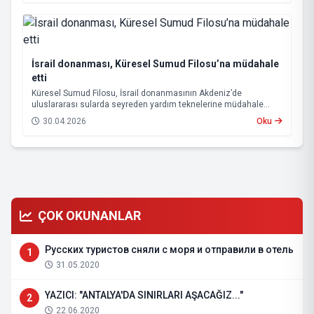
İsrail donanması, Küresel Sumud Filosu’na müdahale
etti
Küresel Sumud Filosu, İsrail donanmasının Akdeniz’de
uluslararası sularda seyreden yardım teknelerine müdahale
ettiğini açıkladı.
30.04.2026
Oku
ÇOK OKUNANLAR
Русских туристов сняли с моря и отправили в отель
1
31.05.2020
YAZICI: "ANTALYA'DA SINIRLARI AŞACAĞIZ..."
2
22.06.2020