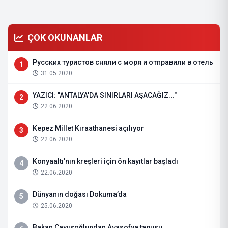
ÇOK OKUNANLAR
Русских туристов сняли с моря и отправили в отель
1
31.05.2020
YAZICI: "ANTALYA'DA SINIRLARI AŞACAĞIZ..."
2
22.06.2020
Kepez Millet Kıraathanesi açılıyor
3
22.06.2020
Konyaaltı’nın kreşleri için ön kayıtlar başladı
4
22.06.2020
Dünyanın doğası Dokuma’da
5
25.06.2020
Bakan Çavuşoğlundan Ayasofya tapusu