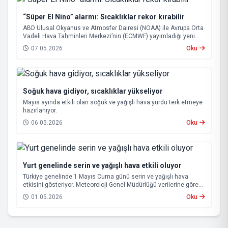
“Süper El Nino” alarmı: Sıcaklıklar rekor kırabilir
ABD Ulusal Okyanus ve Atmosfer Dairesi (NOAA) ile Avrupa Orta
Vadeli Hava Tahminleri Merkezi’nin (ECMWF) yayımladığı yeni
tahminler, önümüzdeki dönemde güçlü bir “Süper El Nino”
07.05.2026
Oku
ihtimalinin arttığını ortaya koydu.
Soğuk hava gidiyor, sıcaklıklar yükseliyor
Mayıs ayında etkili olan soğuk ve yağışlı hava yurdu terk etmeye
hazırlanıyor.
06.05.2026
Oku
Yurt genelinde serin ve yağışlı hava etkili oluyor
Türkiye genelinde 1 Mayıs Cuma günü serin ve yağışlı hava
etkisini gösteriyor. Meteoroloji Genel Müdürlüğü verilerine göre
sıcaklıklar kuzeybatıdan başlayarak birçok bölgede mevsim
01.05.2026
Oku
normallerinin altına inecek.