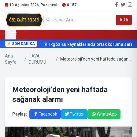
10 Ağustos 2026, Pazartesi
01:57
ARA
SON DAKİKA
Kırkgöz su kaynaklarında ortak koruma seferber
Ana
HAVA
/
/
Meteoroloji’den yeni haftada sağanak alarmı
Sayfa
DURUMU
Meteoroloji’den yeni haftada
sağanak alarmı
Paylaş:
Facebook
Twitter
WhatsApp