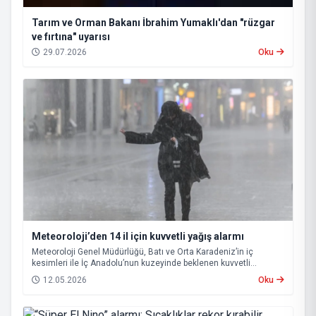
Tarım ve Orman Bakanı İbrahim Yumaklı'dan "rüzgar
ve fırtına" uyarısı
29.07.2026
Oku
Meteoroloji’den 14 il için kuvvetli yağış alarmı
Meteoroloji Genel Müdürlüğü, Batı ve Orta Karadeniz’in iç
kesimleri ile İç Anadolu’nun kuzeyinde beklenen kuvvetli
sağanak nedeniyle 14 il için “sarı” kodlu uyarı yayımladı.
12.05.2026
Oku