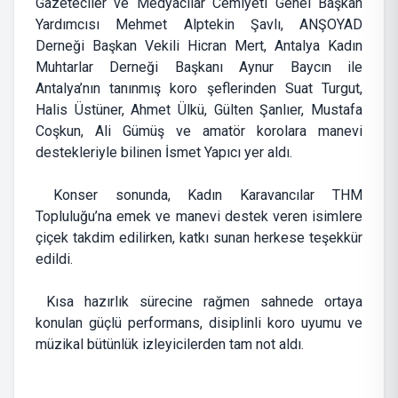
Gazeteciler ve Medyacılar Cemiyeti Genel Başkan
Yardımcısı Mehmet Alptekin Şavlı, ANŞOYAD
Derneği Başkan Vekili Hicran Mert, Antalya Kadın
Muhtarlar Derneği Başkanı Aynur Baycın ile
Antalya’nın tanınmış koro şeflerinden Suat Turgut,
Halis Üstüner, Ahmet Ülkü, Gülten Şanlıer, Mustafa
Coşkun, Ali Gümüş ve amatör korolara manevi
destekleriyle bilinen İsmet Yapıcı yer aldı.
Konser sonunda, Kadın Karavancılar THM
Topluluğu’na emek ve manevi destek veren isimlere
çiçek takdim edilirken, katkı sunan herkese teşekkür
edildi.
Kısa hazırlık sürecine rağmen sahnede ortaya
konulan güçlü performans, disiplinli koro uyumu ve
müzikal bütünlük izleyicilerden tam not aldı.