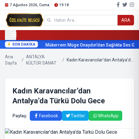
7 Ağustos 2026, Cuma
19:18
ARA
SON DAKİKA
Mükerrem Müge Onaydın'dan Sağlıkta Ses Geti
Ana
ANTALYA
/
/
Kadın Karavancılar’dan Antalya’da Türkü Dolu Gece
Sayfa
KÜLTÜR SANAT
Kadın Karavancılar’dan
Antalya’da Türkü Dolu Gece
Paylaş:
Facebook
Twitter
WhatsApp