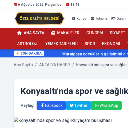
6 Ağustos 2026, Perşembe
18:48
Künye
İletişim
Galeri
ANA SAYFA
MAKALELER
GÜNDEM
SİYASET
ASTROLOJİ
YEMEK TARİFLERİ
SPOR
EKONOMİ
SON DAKİKA
Muratpaşa çocukların gelişimini cimnastikle destekliyor
Ana Sayfa
/
ANTALYA HABER
/
Konyaaltı'nda spor ve sağlık
Konyaaltı'nda spor ve sağlı
Paylaş:
Facebook
Twitter
WhatsApp