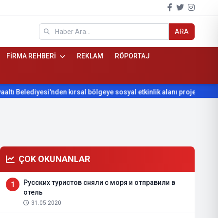
ARA
FİRMA REHBERİ
REKLAM
RÖPORTAJ
kırsal bölgeye sosyal etkinlik alanı projesi
Konyaaltı Belediye
ÇOK OKUNANLAR
Русских туристов сняли с моря и отправили в
1
отель
31.05.2020