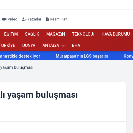
Video
Yazarlar
Resmi İlan
EĞİTİM
SAĞLIK
MAGAZİN
TEKNOLOJİ
HAVA DURUMU
TÜRKİYE
DÜNYA
ANTALYA
BHA
Muratpaşa’nın LGS başarısı
Konyaaltı Belediyesi'nden 
lı yaşam buluşması
klı yaşam buluşması