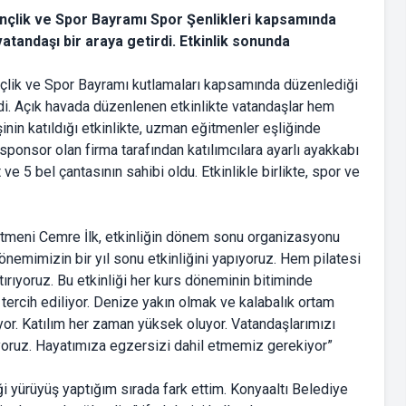
ençlik ve Spor Bayramı Spor Şenlikleri kapsamında
atandaşı bir araya getirdi. Etkinlik sonunda
nçlik ve Spor Bayramı kutlamaları kapsamında düzenlediği
ildi. Açık havada düzenlenen etkinlikte vatandaşlar hem
şinin katıldığı etkinlikte, uzman eğitmenler eşliğinde
 sponsor olan firma tarafından katılımcılara ayarlı ayakkabı
 ve 5 bel çantasının sahibi oldu. Etkinlikle birlikte, spor ve
tmeni Cemre İlk, etkinliğin dönem sonu organizasyonu
emimizin bir yıl sonu etkinliğini yapıyoruz. Hem pilatesi
tırıyoruz. Bu etkinliği her kurs döneminin bitiminde
ercih ediliyor. Denize yakın olmak ve kalabalık ortam
alıyor. Katılım her zaman yüksek oluyor. Vatandaşlarımızı
yoruz. Hayatımıza egzersizi dahil etmemiz gerekiyor”
iği yürüyüş yaptığım sırada fark ettim. Konyaaltı Belediye