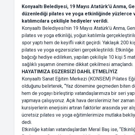
Konyaaltı Belediyesi, 19 Mayıs Atatürk’ü Anma, G
düzenlediği pilates ve yoga etkinliğinde yüzlerce v
katılımcılara çekilişle hediyeler verildi.
Konyaaltı Belediyesi’nin 19 Mayıs Atatürk’ü Anma, Ge
pilates ve yoga etkinliği, yoğun katılımla gerçekleştir
spor yaptı hem de keyifli vakit geçirdi. Yaklaşık 200 ki
pilates ve yoga egzersizleri gerçekleştirildi. Etkinliğe
bağcığı hediye edilirken, yapılan çekilişle 10 kişi 5 mat
sağlıklı yaşamın önemine dikkat çekilmesi amaçlandı.
HAYATIMIZA EGZERSİZİ DAHİL ETMELİYİZ
Konyaaltı Sanat Eğitim Merkezi (KONSEM) Pilates Eği
olduğunu belirterek, “Yaz dönemine geçmeden biten dön
hem de yogayı birleştirip vatandaşlarımıza bir seri yap
yapmaya çalışıyoruz. Açık hava derslerimiz her zaman t
kursiyerlerin enerjisini artıran faktörler arasında yer 
ücretsiz pilates ve yoga eğitimlerimize mutlaka bekli
dedi.
Etkinliğe katılan vatandaşlardan Meral Baş ise, “Etkinl