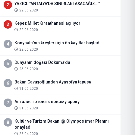
YAZICI: "ANTALYA'DA SINIRLARI AŞACAĞIZ..."
2
22.06.2020
Kepez Millet Kıraathanesi açılıyor
3
22.06.2020
Konyaaltı’nın kreşleri için ön kayıtlar başladı
4
22.06.2020
Dünyanın doğası Dokuma’da
5
25.06.2020
Bakan Çavuşoğlundan Ayasofya tapusu
6
11.06.2020
Анталия готова к новому сроку
7
31.05.2020
Kültür ve Turizm Bakanlığı Olympos İmar Planını
8
onayladı
28.04.2020