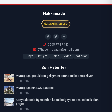
Hakkımızda
0505 774 7447
07habermagazin@gmail.com
Künye
İletişim
Galeri
Video
Yazarlar
Son Haberler
Muratpaşa çocukların gelişimini cimnastikle destekliyor
06.08.2026
Muratpaşa’nın LGS başarısı
06.08.2026
Konyaaltı Belediyesi'nden kırsal bölgeye sosyal etkinlik alanı
projesi
06.08.2026