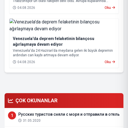
Trabzonspor'un olası rakipleri belli oldu. Avrupa kupalarında
yoluna devam eden Beşiktaş ve Trabzonspor, grup aşamasına
04.08.2026
Oku
kalabilmek için kritik eşleşmelerle karşı karşıya gelecek.
Venezuela'da deprem felaketinin bilançosu
ağırlaşmaya devam ediyor
Venezuela'da 24 Haziran'da meydana gelen iki büyük depremin
ardından can kaybı artmaya devam ediyor.
04.08.2026
Oku
ÇOK OKUNANLAR
Русских туристов сняли с моря и отправили в отель
1
31.05.2020