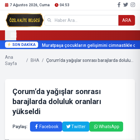
7 Ağustos 2026, Cuma
04:53
ARA
SON DAKİKA
Muratpaşa çocukların gelişimini cimnastikle dest
Ana
/
BHA
/
Çorum’da yağışlar sonrası barajlarda doluluk oranları yükseldi
Sayfa
Çorum’da yağışlar sonrası
barajlarda doluluk oranları
yükseldi
Paylaş:
Facebook
Twitter
WhatsApp