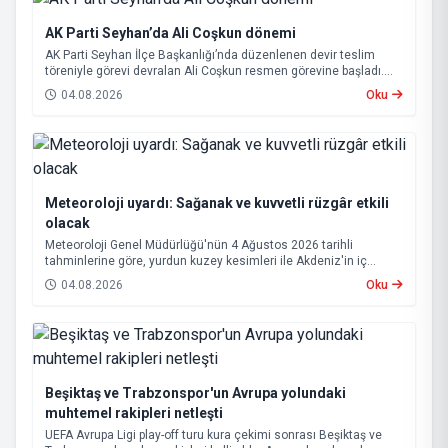
AK Parti Seyhan’da Ali Coşkun dönemi
AK Parti Seyhan İlçe Başkanlığı’nda düzenlenen devir teslim
töreniyle görevi devralan Ali Coşkun resmen görevine başladı.
Hizmet vurgusu yapan Coşkun, “AK Partili olmak, bu ülkenin her
04.08.2026
Oku
metrekaresine sevdalı olmaktır” dedi.
Meteoroloji uyardı: Sağanak ve kuvvetli rüzgâr etkili
olacak
Meteoroloji Genel Müdürlüğü'nün 4 Ağustos 2026 tarihli
tahminlerine göre, yurdun kuzey kesimleri ile Akdeniz'in iç
bölgelerinde yer yer sağanak ve gök gürültülü sağanak yağış
04.08.2026
Oku
bekleniyor.
Beşiktaş ve Trabzonspor'un Avrupa yolundaki
muhtemel rakipleri netleşti
UEFA Avrupa Ligi play-off turu kura çekimi sonrası Beşiktaş ve