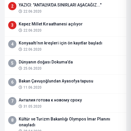
YAZICI: "ANTALYA'DA SINIRLARI AŞACAĞIZ..."
2
22.06.2020
Kepez Millet Kıraathanesi açılıyor
3
22.06.2020
Konyaaltı’nın kreşleri için ön kayıtlar başladı
4
22.06.2020
Dünyanın doğası Dokuma’da
5
25.06.2020
Bakan Çavuşoğlundan Ayasofya tapusu
6
11.06.2020
Анталия готова к новому сроку
7
31.05.2020
Kültür ve Turizm Bakanlığı Olympos İmar Planını
8
onayladı