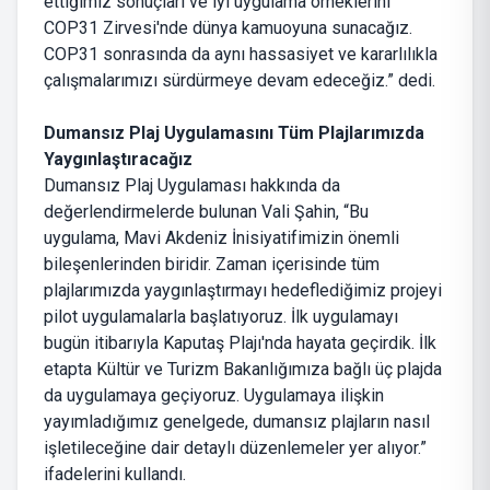
ettiğimiz sonuçları ve iyi uygulama örneklerini
COP31 Zirvesi'nde dünya kamuoyuna sunacağız.
COP31 sonrasında da aynı hassasiyet ve kararlılıkla
çalışmalarımızı sürdürmeye devam edeceğiz.” dedi.
Dumansız Plaj Uygulamasını Tüm Plajlarımızda
Yaygınlaştıracağız
Dumansız Plaj Uygulaması hakkında da
değerlendirmelerde bulunan Vali Şahin, “Bu
uygulama, Mavi Akdeniz İnisiyatifimizin önemli
bileşenlerinden biridir. Zaman içerisinde tüm
plajlarımızda yaygınlaştırmayı hedeflediğimiz projeyi
pilot uygulamalarla başlatıyoruz. İlk uygulamayı
bugün itibarıyla Kaputaş Plajı'nda hayata geçirdik. İlk
etapta Kültür ve Turizm Bakanlığımıza bağlı üç plajda
da uygulamaya geçiyoruz. Uygulamaya ilişkin
yayımladığımız genelgede, dumansız plajların nasıl
işletileceğine dair detaylı düzenlemeler yer alıyor.”
ifadelerini kullandı.