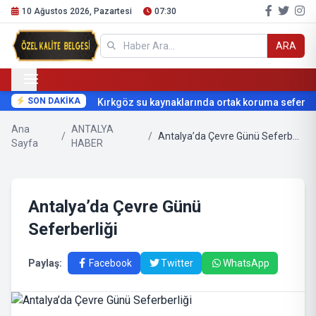
10 Ağustos 2026, Pazartesi
07:30
ARA
SON DAKİKA
Kırkgöz su kaynaklarında ortak koruma seferberli
Ana
ANTALYA
/
/
Antalya’da Çevre Günü Seferberliği
Sayfa
HABER
Antalya’da Çevre Günü
Seferberliği
Paylaş:
Facebook
Twitter
WhatsApp