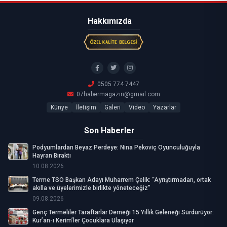
Hakkımızda
0505 774 7447
07habermagazin@gmail.com
Künye
İletişim
Galeri
Video
Yazarlar
Son Haberler
Podyumlardan Beyaz Perdeye: Nina Pekoviç Oyunculuğuyla
Hayran Bıraktı
10.08.2026
Terme TSO Başkan Adayı Muharrem Çelik: “Ayrıştırmadan, ortak
akılla ve üyelerimizle birlikte yöneteceğiz”
09.08.2026
Genç Termeliler Taraftarlar Derneği 15 Yıllık Geleneği Sürdürüyor:
Kur’an-ı Kerim’ler Çocuklara Ulaşıyor