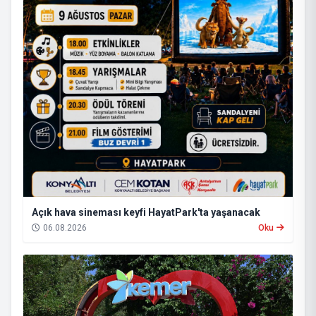
Açık hava sineması keyfi HayatPark'ta yaşanacak
06.08.2026
Oku