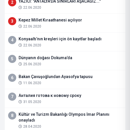
YAZICI: "ANTALYA'DA SINIRLARI AŞACAĞIZ..."
2
22.06.2020
Kepez Millet Kıraathanesi açılıyor
3
22.06.2020
Konyaaltı’nın kreşleri için ön kayıtlar başladı
4
22.06.2020
Dünyanın doğası Dokuma’da
5
25.06.2020
Bakan Çavuşoğlundan Ayasofya tapusu
6
11.06.2020
Анталия готова к новому сроку
7
31.05.2020
Kültür ve Turizm Bakanlığı Olympos İmar Planını
8
onayladı
28.04.2020