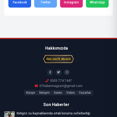
Facebook
Twitter
Instagram
WhatsApp
Hakkımızda
0505 774 7447
07habermagazin@gmail.com
Künye
İletişim
Galeri
Video
Yazarlar
Son Haberler
Kırkgöz su kaynaklarında ortak koruma seferberliği