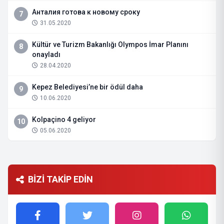
Анталия готова к новому сроку
7
31.05.2020
Kültür ve Turizm Bakanlığı Olympos İmar Planını
8
onayladı
28.04.2020
Kepez Belediyesi’ne bir ödül daha
9
10.06.2020
Kolpaçino 4 geliyor
10
05.06.2020
BİZİ TAKİP EDİN