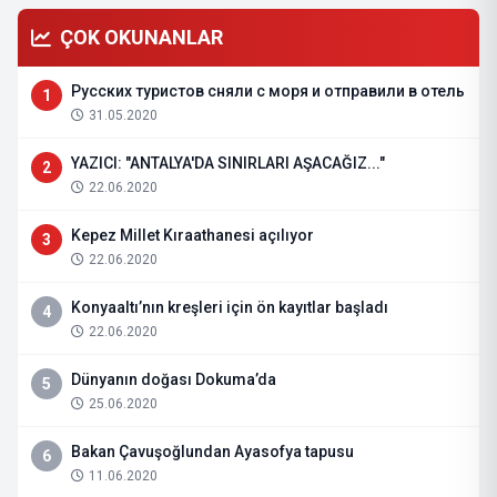
ÇOK OKUNANLAR
Русских туристов сняли с моря и отправили в отель
1
31.05.2020
YAZICI: "ANTALYA'DA SINIRLARI AŞACAĞIZ..."
2
22.06.2020
Kepez Millet Kıraathanesi açılıyor
3
22.06.2020
Konyaaltı’nın kreşleri için ön kayıtlar başladı
4
22.06.2020
Dünyanın doğası Dokuma’da
5
25.06.2020
Bakan Çavuşoğlundan Ayasofya tapusu
6
11.06.2020