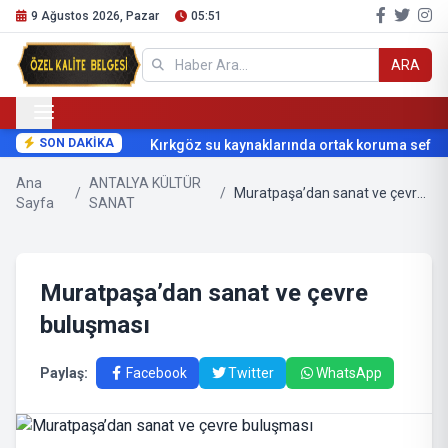
9 Ağustos 2026, Pazar
05:51
ARA
SON DAKİKA
Kırkgöz su kaynaklarında ortak koruma seferbe
Ana
ANTALYA KÜLTÜR
/
/
Muratpaşa’dan sanat ve çevre buluşması
Sayfa
SANAT
Muratpaşa’dan sanat ve çevre
buluşması
Paylaş:
Facebook
Twitter
WhatsApp