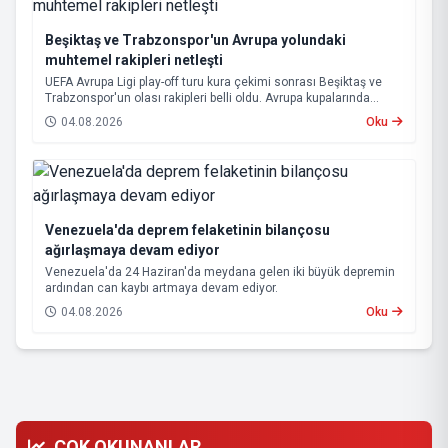
Beşiktaş ve Trabzonspor'un Avrupa yolundaki
muhtemel rakipleri netleşti
UEFA Avrupa Ligi play-off turu kura çekimi sonrası Beşiktaş ve
Trabzonspor'un olası rakipleri belli oldu. Avrupa kupalarında
yoluna devam eden Beşiktaş ve Trabzonspor, grup aşamasına
04.08.2026
Oku
kalabilmek için kritik eşleşmelerle karşı karşıya gelecek.
Venezuela'da deprem felaketinin bilançosu
ağırlaşmaya devam ediyor
Venezuela'da 24 Haziran'da meydana gelen iki büyük depremin
ardından can kaybı artmaya devam ediyor.
04.08.2026
Oku
ÇOK OKUNANLAR