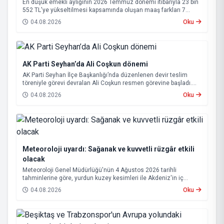
En düşük emekli aylığının 2026 Temmuz dönemi itibarıyla 23 bin
552 TL'ye yükseltilmesi kapsamında oluşan maaş farkları 7
Ağustos 2026 tarihinde hesaplara yatırılacak.
04.08.2026
Oku
AK Parti Seyhan’da Ali Coşkun dönemi
AK Parti Seyhan İlçe Başkanlığı’nda düzenlenen devir teslim
töreniyle görevi devralan Ali Coşkun resmen görevine başladı.
Hizmet vurgusu yapan Coşkun, “AK Partili olmak, bu ülkenin her
04.08.2026
Oku
metrekaresine sevdalı olmaktır” dedi.
Meteoroloji uyardı: Sağanak ve kuvvetli rüzgâr etkili
olacak
Meteoroloji Genel Müdürlüğü'nün 4 Ağustos 2026 tarihli
tahminlerine göre, yurdun kuzey kesimleri ile Akdeniz'in iç
bölgelerinde yer yer sağanak ve gök gürültülü sağanak yağış
04.08.2026
Oku
bekleniyor.