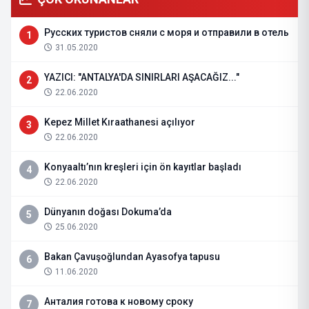
Русских туристов сняли с моря и отправили в отель
1
31.05.2020
YAZICI: "ANTALYA'DA SINIRLARI AŞACAĞIZ..."
2
22.06.2020
Kepez Millet Kıraathanesi açılıyor
3
22.06.2020
Konyaaltı’nın kreşleri için ön kayıtlar başladı
4
22.06.2020
Dünyanın doğası Dokuma’da
5
25.06.2020
Bakan Çavuşoğlundan Ayasofya tapusu
6
11.06.2020
Анталия готова к новому сроку
7