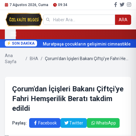
7 Ağustos 2026, Cuma
09:34
ARA
SON DAKİKA
Muratpaşa çocukların gelişimini cimnastikle des
Ana
/
BHA
/
Çorum'dan İçişleri Bakanı Çiftçi'ye Fahri Hemşerilik Beratı takdim edildi
Sayfa
Çorum'dan İçişleri Bakanı Çiftçi'ye
Fahri Hemşerilik Beratı takdim
edildi
Paylaş:
Facebook
Twitter
WhatsApp