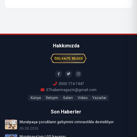
Hakkımızda
0505 774 7447
07habermagazin@gmail.com
Künye
İletişim
Galeri
Video
Yazarlar
Son Haberler
Muratpaşa çocukların gelişimini cimnastikle destekliyor
06.08.2026
Muratpaşa’nın LGS başarısı