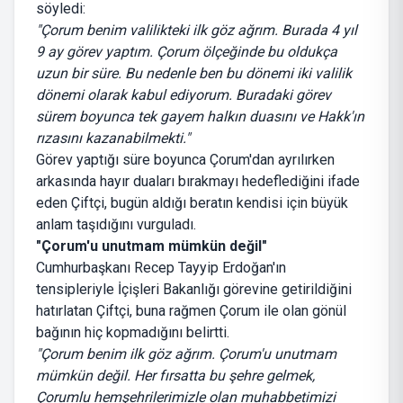
söyledi:
"Çorum benim valilikteki ilk göz ağrım. Burada 4 yıl
9 ay görev yaptım. Çorum ölçeğinde bu oldukça
uzun bir süre. Bu nedenle ben bu dönemi iki valilik
dönemi olarak kabul ediyorum. Buradaki görev
sürem boyunca tek gayem halkın duasını ve Hakk'ın
rızasını kazanabilmekti."
Görev yaptığı süre boyunca Çorum'dan ayrılırken
arkasında hayır duaları bırakmayı hedeflediğini ifade
eden Çiftçi, bugün aldığı beratın kendisi için büyük
anlam taşıdığını vurguladı.
"Çorum'u unutmam mümkün değil"
Cumhurbaşkanı Recep Tayyip Erdoğan'ın
tensipleriyle İçişleri Bakanlığı görevine getirildiğini
hatırlatan Çiftçi, buna rağmen Çorum ile olan gönül
bağının hiç kopmadığını belirtti.
"Çorum benim ilk göz ağrım. Çorum'u unutmam
mümkün değil. Her fırsatta bu şehre gelmek,
Çorumlu hemşehrilerimizle olan muhabbetimizi