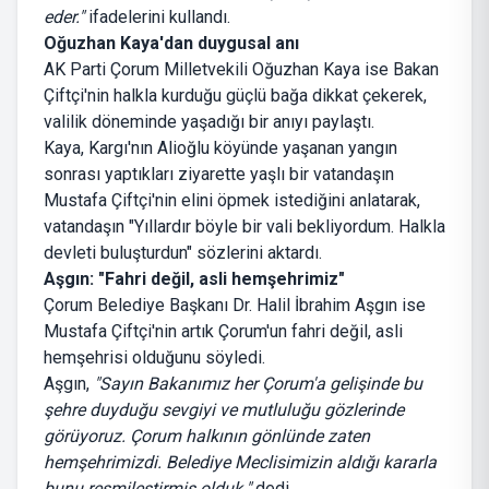
eder."
ifadelerini kullandı.
Oğuzhan Kaya'dan duygusal anı
AK Parti Çorum Milletvekili Oğuzhan Kaya ise Bakan
Çiftçi'nin halkla kurduğu güçlü bağa dikkat çekerek,
valilik döneminde yaşadığı bir anıyı paylaştı.
Kaya, Kargı'nın Alioğlu köyünde yaşanan yangın
sonrası yaptıkları ziyarette yaşlı bir vatandaşın
Mustafa Çiftçi'nin elini öpmek istediğini anlatarak,
vatandaşın "Yıllardır böyle bir vali bekliyordum. Halkla
devleti buluşturdun" sözlerini aktardı.
Aşgın: "Fahri değil, asli hemşehrimiz"
Çorum Belediye Başkanı Dr. Halil İbrahim Aşgın ise
Mustafa Çiftçi'nin artık Çorum'un fahri değil, asli
hemşehrisi olduğunu söyledi.
Aşgın,
"Sayın Bakanımız her Çorum'a gelişinde bu
şehre duyduğu sevgiyi ve mutluluğu gözlerinde
görüyoruz. Çorum halkının gönlünde zaten
hemşehrimizdi. Belediye Meclisimizin aldığı kararla
bunu resmileştirmiş olduk."
dedi.