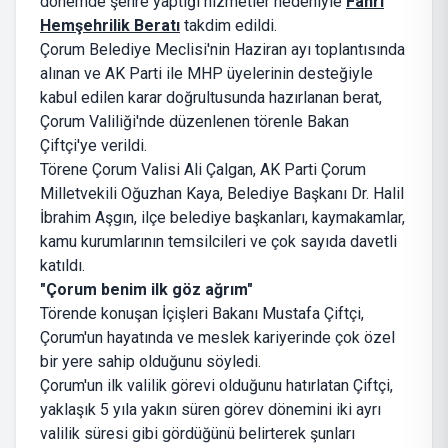
dönemde şehre yaptığı hizmetler nedeniyle
Fahri
Hemşehrilik Beratı
takdim edildi.
Çorum Belediye Meclisi'nin Haziran ayı toplantısında
alınan ve AK Parti ile MHP üyelerinin desteğiyle
kabul edilen karar doğrultusunda hazırlanan berat,
Çorum Valiliği'nde düzenlenen törenle Bakan
Çiftçi'ye verildi.
Törene Çorum Valisi Ali Çalgan, AK Parti Çorum
Milletvekili Oğuzhan Kaya, Belediye Başkanı Dr. Halil
İbrahim Aşgın, ilçe belediye başkanları, kaymakamlar,
kamu kurumlarının temsilcileri ve çok sayıda davetli
katıldı.
"Çorum benim ilk göz ağrım"
Törende konuşan İçişleri Bakanı Mustafa Çiftçi,
Çorum'un hayatında ve meslek kariyerinde çok özel
bir yere sahip olduğunu söyledi.
Çorum'un ilk valilik görevi olduğunu hatırlatan Çiftçi,
yaklaşık 5 yıla yakın süren görev dönemini iki ayrı
valilik süresi gibi gördüğünü belirterek şunları