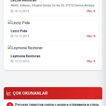
Lezzet Restoran
Adres: Gökyazı, Ertuğrul Günay Cd. No:25, 07570 Demre/Antalya
16.12.2019
Oku
Leziz Pide
13.12.2019
Oku
Leymona Restoran
13.12.2019
Oku
ÇOK OKUNANLAR
Русских туристов сняли с моря и отправили в отель
1