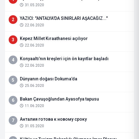
31.05.2020
YAZICI: "ANTALYA'DA SINIRLARI AŞACAĞIZ..."
2
22.06.2020
Kepez Millet Kıraathanesi açılıyor
3
22.06.2020
Konyaaltı’nın kreşleri için ön kayıtlar başladı
4
22.06.2020
Dünyanın doğası Dokuma’da
5
25.06.2020
Bakan Çavuşoğlundan Ayasofya tapusu
6
11.06.2020
Анталия готова к новому сроку
7
31.05.2020