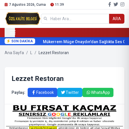
7 Ağustos 2026, Cuma
11:39
ARA
SON DAKİKA
Mükerrem Müge Onaydın'dan Sağlıkta Ses Get
Ana Sayfa
/
L
/
Lezzet Restoran
Lezzet Restoran
Paylaş:
Facebook
Twitter
WhatsApp