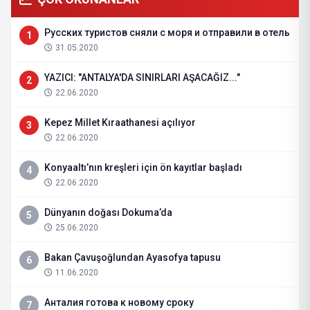
Русских туристов сняли с моря и отправили в отель
1
31.05.2020
YAZICI: "ANTALYA'DA SINIRLARI AŞACAĞIZ..."
2
22.06.2020
Kepez Millet Kıraathanesi açılıyor
3
22.06.2020
Konyaaltı’nın kreşleri için ön kayıtlar başladı
4
22.06.2020
Dünyanın doğası Dokuma’da
5
25.06.2020
Bakan Çavuşoğlundan Ayasofya tapusu
6
11.06.2020
Анталия готова к новому сроку
7