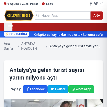
9 Ağustos 2026, Pazar
13:50
ARA
SON DAKİKA
Kırkgöz su kaynaklarında ortak koruma seferberl
Ana
ANTALYA
/
/
Antalya'ya gelen turist sayısı yarım milyonu aştı
Sayfa
НОВОСТИ
Antalya'ya gelen turist sayısı
yarım milyonu aştı
Paylaş:
Facebook
Twitter
WhatsApp