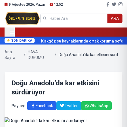
9 Ağustos 2026, Pazar
12:52
ARA
SON DAKİKA
Kırkgöz su kaynaklarında ortak koruma seferber
Ana
HAVA
/
/
Doğu Anadolu’da kar etkisini sürdürüyor
Sayfa
DURUMU
Doğu Anadolu’da kar etkisini
sürdürüyor
Paylaş:
Facebook
Twitter
WhatsApp