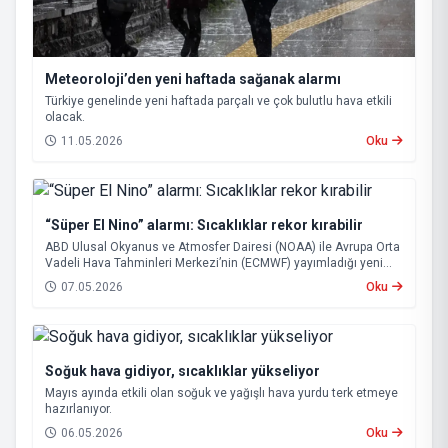
Meteoroloji’den yeni haftada sağanak alarmı
Türkiye genelinde yeni haftada parçalı ve çok bulutlu hava etkili
olacak.
11.05.2026
Oku
“Süper El Nino” alarmı: Sıcaklıklar rekor kırabilir
ABD Ulusal Okyanus ve Atmosfer Dairesi (NOAA) ile Avrupa Orta
Vadeli Hava Tahminleri Merkezi’nin (ECMWF) yayımladığı yeni
tahminler, önümüzdeki dönemde güçlü bir “Süper El Nino”
07.05.2026
Oku
ihtimalinin arttığını ortaya koydu.
Soğuk hava gidiyor, sıcaklıklar yükseliyor
Mayıs ayında etkili olan soğuk ve yağışlı hava yurdu terk etmeye
hazırlanıyor.
06.05.2026
Oku