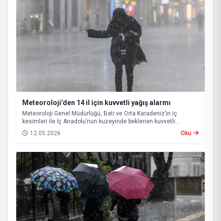
Meteoroloji’den 14 il için kuvvetli yağış alarmı
Meteoroloji Genel Müdürlüğü, Batı ve Orta Karadeniz’in iç
kesimleri ile İç Anadolu’nun kuzeyinde beklenen kuvvetli
sağanak nedeniyle 14 il için “sarı” kodlu uyarı yayımladı.
12.05.2026
Oku