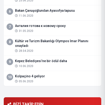
25.06.2020
Bakan Çavuşoğlundan Ayasofya tapusu
6
11.06.2020
Анталия готова к новому сроку
7
31.05.2020
Kültür ve Turizm Bakanlığı Olympos İmar Planını
8
onayladı
28.04.2020
Kepez Belediyesi’ne bir ödül daha
9
10.06.2020
Kolpaçino 4 geliyor
10
05.06.2020
BİZİ TAKİP EDİN