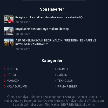
Son Haberler
Kırkgöz su kaynaklarında ortak koruma seferberliği
08.08.2026
Büyükşehir’den üreticiye makine desteği
08.08.2026
ABP GENEL BAŞKANI BEDRİ YALÇIN: “ÜRETENİN, ESNAFIN VE
KÖYLÜNÜN YANINDAYIZ”
08.08.2026
Kategoriler
GÜNDEM
SİYASET
EĞİTİM
SAĞLIK
MAGAZİN
TEKNOLOJİ
HAVA DURUMU
FİRMA REHBERİ
© 2026 Antalya Haberleri | ozelkalite.com | Antalya Güvenilir Haber | 07
Haber, Antalya Haberleri | Son Dakika Antalya | Antalya Haber | 07haber.com
| seydisehirhaber.com - Tüm Hakları
BEYRİBEY BİLİŞİM
'e Aittir.