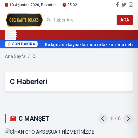
10 Ağustos 2026, Pazartesi
05:02
ARA
SON DAKİKA
Kırkgöz su kaynaklarında ortak koruma seferbe
Ana Sayfa
/
C
C Haberleri
C MANŞET
1
/
6