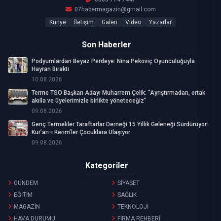
07habermagazin@gmail.com
Künye
İletişim
Galeri
Video
Yazarlar
Son Haberler
Podyumlardan Beyaz Perdeye: Nina Pekoviç Oyunculuğuyla
Hayran Bıraktı
10.08.2026
Terme TSO Başkan Adayı Muharrem Çelik: “Ayrıştırmadan, ortak
akılla ve üyelerimizle birlikte yöneteceğiz”
09.08.2026
Genç Termeliler Taraftarlar Derneği 15 Yıllık Geleneği Sürdürüyor:
Kur’an-ı Kerim’ler Çocuklara Ulaşıyor
09.08.2026
Kategoriler
GÜNDEM
SİYASET
EĞİTİM
SAĞLIK
MAGAZİN
TEKNOLOJİ
HAVA DURUMU
FİRMA REHBERİ