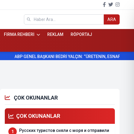
ARA
FİRMA REHBERİ
REKLAM
RÖPORTAJ
ABP GENEL BAŞKANI BEDRİ YALÇIN: “ÜRETENİN, ESNAFIN VE KÖYLÜ
ÇOK OKUNANLAR
ÇOK OKUNANLAR
Русских туристов сняли с моря и отправили
1