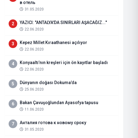
в отель
31.05.2020
YAZICI: "ANTALYA'DA SINIRLARI AŞACAĞIZ..."
2
22.06.2020
Kepez Millet Kıraathanesi açılıyor
3
22.06.2020
Konyaaltı’nın kreşleri için ön kayıtlar başladı
4
22.06.2020
Dünyanın doğası Dokuma’da
5
25.06.2020
Otellere Odun, Mangal ve Kömür
Bakan Çavuşoğlundan Ayasofya tapusu
6
11.06.2020
16.09.2020
Haberi Oku
Анталия готова к новому сроку
7
31.05.2020