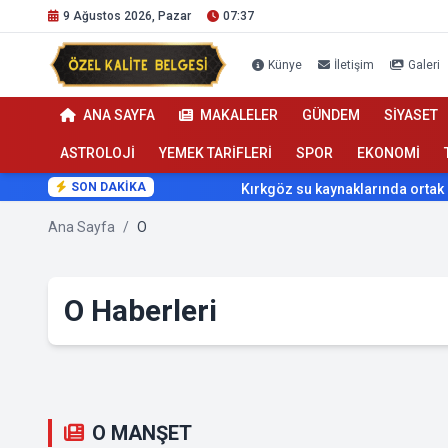
9 Ağustos 2026, Pazar
07:37
Künye
İletişim
Galeri
ANA SAYFA
MAKALELER
GÜNDEM
SİYASET
ASTROLOJİ
YEMEK TARİFLERİ
SPOR
EKONOMİ
SON DAKİKA
Kırkgöz su kaynaklarında ortak koruma
Ana Sayfa
/
O
O Haberleri
O MANŞET