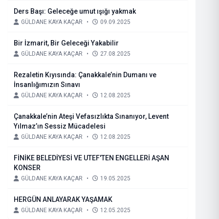
Ders Başı: Geleceğe umut ışığı yakmak
GÜLDANE KAYA KAÇAR
•
09.09.2025
Bir İzmarit, Bir Geleceği Yakabilir
GÜLDANE KAYA KAÇAR
•
27.08.2025
Rezaletin Kıyısında: Çanakkale’nin Dumanı ve
İnsanlığımızın Sınavı
GÜLDANE KAYA KAÇAR
•
12.08.2025
Çanakkale’nin Ateşi Vefasızlıkta Sınanıyor, Levent
Yılmaz’ın Sessiz Mücadelesi
GÜLDANE KAYA KAÇAR
•
12.08.2025
FİNİKE BELEDİYESİ VE UTEF'TEN ENGELLERİ AŞAN
KONSER
GÜLDANE KAYA KAÇAR
•
19.05.2025
HERGÜN ANLAYARAK YAŞAMAK
GÜLDANE KAYA KAÇAR
•
12.05.2025